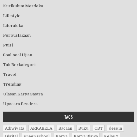
Kurikulum Merdeka
Lifestyle
Literaloka
Perpustakaan
Puisi
Soal-soal Ujian
Tak Berkategori
Travel
Trending
Ulasan Karya Sastra
Upacara Bendera
TAGS
Adiwiyata
ARKABELA
Bacaan
Buku
CBT
desgin
Digital
green school
Karya
Karya Siswa
Kelas 9