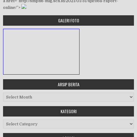
a href=”http://smpn6-mlg.sch.id/2021/01/31/ujicoba-raport-
online/”>
GALERI FOTO
ARSIP BERITA
MASA ORIENTASI PRAMUKA
Arsip Berita
Workshop Perangkat 2019
KATEGORI
Purnawiyata 2019
Kategori