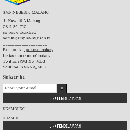
Perayaan HUT RI-74
SMP NEGERI 6 MALANG
Jl. Kawi 15 A Malang
0341-364710
smpn6-mlg.sch.id
admin@smpn6-mlg.sch.id
visitasi PPK 2019
___________________
Facebook :
spenmal.malang
Instagram :
smpn6malang
Twitter :
SMPN6_MLG
Youtube :
SMPN6_MLG
GSF 2019
Subscribe
LINK PEMBELAJARAN
Pembagian Ijazah 2020
SEAMOLEC
SEAMEO
LINK PEMBELAJARAN