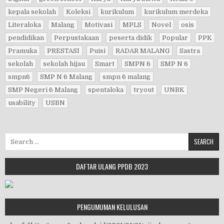
kepala sekolah
Koleksi
kurikulum
kurikulum merdeka
Literaloka
Malang
Motivasi
MPLS
Novel
osis
pendidikan
Perpustakaan
peserta didik
Popular
PPK
Pramuka
PRESTASI
Puisi
RADAR MALANG
Sastra
sekolah
sekolah hijau
Smart
SMPN 6
SMP N 6
smpn6
SMP N 6 Malang
smpn 6 malang
SMP Negeri 6 Malang
spentaloka
tryout
UNBK
usability
USBN
Search for:
DAFTAR ULANG PPDB 2023
PENGUMUMAN KELULUSAN