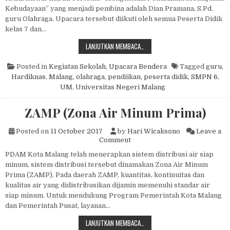
Kebudayaan” yang menjadi pembina adalah Dian Pramana, S.Pd.
guru Olahraga. Upacara tersebut diikuti oleh semua Peserta Didik
kelas 7 dan…
PERINGATAN HARDIKNAS
LANJUTKAN MEMBACA…
Posted in
Kegiatan Sekolah
,
Upacara Bendera
Tagged
guru
,
Hardiknas
,
Malang
,
olahraga
,
pendiikan
,
peserta didik
,
SMPN 6
,
UM
,
Universitas Negeri Malang
ZAMP (Zona Air Minum Prima)
Posted on
11 October 2017
by
Hari Wicaksono
Leave a
on ZAMP (Zona Air Minum Pr
Comment
PDAM Kota Malang telah menerapkan sistem distribusi air siap
minum, sistem distribusi tersebut dinamakan Zona Air Minum
Prima (ZAMP). Pada daerah ZAMP, kuantitas, kontinuitas dan
kualitas air yang didistribusikan dijamin memenuhi standar air
siap minum. Untuk mendukung Program Pemerintah Kota Malang
dan Pemerintah Pusat, layanan…
ZAMP (ZONA AIR MINUM PRIMA)
LANJUTKAN MEMBACA…