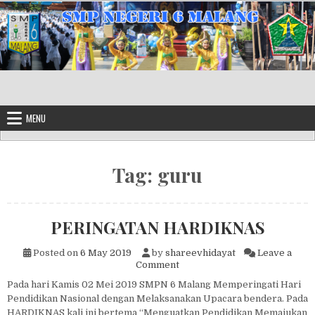
Skip to content
MENU
Tag:
guru
PERINGATAN HARDIKNAS
Posted on
6 May 2019
by
shareevhidayat
Leave a
on PERINGATAN HARDIKNAS
Comment
Pada hari Kamis 02 Mei 2019 SMPN 6 Malang Memperingati Hari
Pendidikan Nasional dengan Melaksanakan Upacara bendera. Pada
HARDIKNAS kali ini bertema “Menguatkan Pendidikan Memajukan