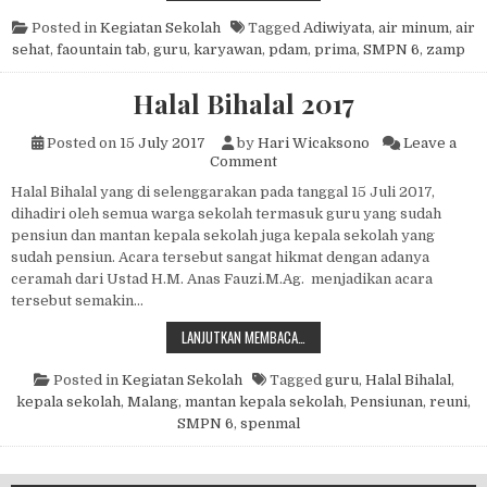
Posted in
Kegiatan Sekolah
Tagged
Adiwiyata
,
air minum
,
air
sehat
,
faountain tab
,
guru
,
karyawan
,
pdam
,
prima
,
SMPN 6
,
zamp
Halal Bihalal 2017
Posted on
15 July 2017
by
Hari Wicaksono
Leave a
on Halal Bihalal 2017
Comment
Halal Bihalal yang di selenggarakan pada tanggal 15 Juli 2017,
dihadiri oleh semua warga sekolah termasuk guru yang sudah
pensiun dan mantan kepala sekolah juga kepala sekolah yang
sudah pensiun. Acara tersebut sangat hikmat dengan adanya
ceramah dari Ustad H.M. Anas Fauzi.M.Ag. menjadikan acara
tersebut semakin…
HALAL BIHALAL 2017
LANJUTKAN MEMBACA…
Posted in
Kegiatan Sekolah
Tagged
guru
,
Halal Bihalal
,
kepala sekolah
,
Malang
,
mantan kepala sekolah
,
Pensiunan
,
reuni
,
SMPN 6
,
spenmal