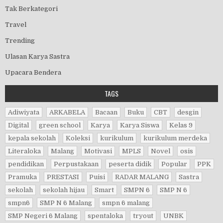
Tak Berkategori
Travel
Trending
Ulasan Karya Sastra
Upacara Bendera
TAGS
Adiwiyata
ARKABELA
Bacaan
Buku
CBT
desgin
Digital
green school
Karya
Karya Siswa
Kelas 9
kepala sekolah
Koleksi
kurikulum
kurikulum merdeka
Literaloka
Malang
Motivasi
MPLS
Novel
osis
pendidikan
Perpustakaan
peserta didik
Popular
PPK
Pramuka
PRESTASI
Puisi
RADAR MALANG
Sastra
sekolah
sekolah hijau
Smart
SMPN 6
SMP N 6
smpn6
SMP N 6 Malang
smpn 6 malang
SMP Negeri 6 Malang
spentaloka
tryout
UNBK