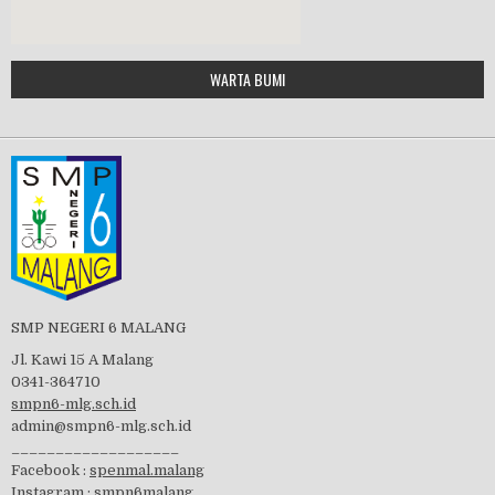
Google Maps Generator by
WARTA BUMI
PBB 2019
embedgooglemap.net
Tes Matrikulasi 2019
Perayaan HUT RI-74
SMP NEGERI 6 MALANG
Jl. Kawi 15 A Malang
0341-364710
smpn6-mlg.sch.id
admin@smpn6-mlg.sch.id
visitasi PPK 2019
___________________
Facebook :
spenmal.malang
Instagram :
smpn6malang