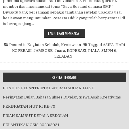
pembina upacara adalah Bu Tini Yunarita, S.Pd. selaku guru BK
memberikan mengangkat tema “Gaya Bergaul di masa SMP”.
Diwaktu yang bersamaan sebagai tambahan setelah upacara usai
kesiswaan mengumumkan Peserta Didik yang telah berprestasi di
beberapa ajang…
PIALA KEBERHASILAN PESERTA DID
LANJUTKAN MEMBACA…
Posted in
Kegiatan Sekolah
,
Kesiswaan
Tagged
ASIFA
,
HARI
KOPERASI
,
JAMBORE
,
Juara
,
KOPERASI
,
PIALA
,
SMPN 6
,
TELADAN
BERITA TERBARU
PONDOK PESANTREN KILAT RAMADHAN 1446 H
Peringatan Bulan Bahasa Sukses Digelar, Siswa Asah Kreativitas
PERINGATAN HUT RI KE-79
PISAH SAMBUT KEPALA SEKOLAH
PELANTIKAN OSIS 2023/2024