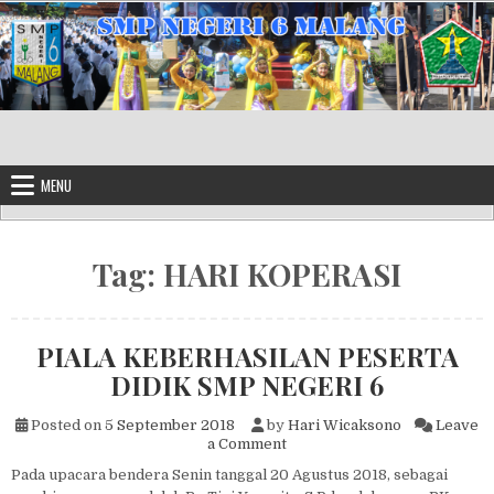
Skip to content
MENU
Tag:
HARI KOPERASI
PIALA KEBERHASILAN PESERTA
DIDIK SMP NEGERI 6
Posted on
5 September 2018
by
Hari Wicaksono
Leave
on PIALA KEBERHASILAN PE
a Comment
Pada upacara bendera Senin tanggal 20 Agustus 2018, sebagai