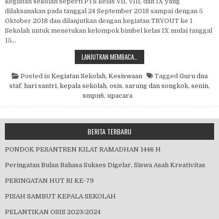
kegiatan sekolah seperti PTS kelas VII, VIII, dan IX yang
dilaksanakan pada tanggal 24 September 2018 sampai dengan 5
Oktober 2018 dan dilanjutkan dengan kegiatan TRYOUT ke 1
Sekolah untuk menetukan kelompok bimbel kelas IX mulai tanggal
15…
UPACARA PELANTIKAN OSIS DI HA
LANJUTKAN MEMBACA…
Posted in
Kegiatan Sekolah
,
Kesiswaan
Tagged
Guru dna
staf
,
hari santri
,
kepala sekolah
,
osis
,
sarung dan songkok
,
senin
,
smpn6
,
upacara
BERITA TERBARU
PONDOK PESANTREN KILAT RAMADHAN 1446 H
Peringatan Bulan Bahasa Sukses Digelar, Siswa Asah Kreativitas
PERINGATAN HUT RI KE-79
PISAH SAMBUT KEPALA SEKOLAH
PELANTIKAN OSIS 2023/2024