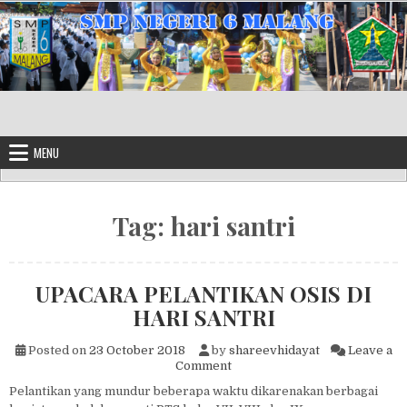
Skip to content
MENU
Tag:
hari santri
UPACARA PELANTIKAN OSIS DI
HARI SANTRI
Posted on
23 October 2018
by
shareevhidayat
Leave a
on UPACARA PELANTIKAN OS
Comment
Pelantikan yang mundur beberapa waktu dikarenakan berbagai