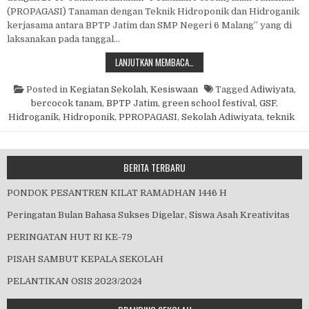
(PROPAGASI) Tanaman dengan Teknik Hidroponik dan Hidroganik
kerjasama antara BPTP Jatim dan SMP Negeri 6 Malang” yang di
laksanakan pada tanggal…
PROPAGASI DI SEKOLAH
LANJUTKAN MEMBACA…
Posted in
Kegiatan Sekolah
,
Kesiswaan
Tagged
Adiwiyata
,
bercocok tanam
,
BPTP Jatim
,
green school festival
,
GSF
,
Hidroganik
,
Hidroponik
,
PPROPAGASI
,
Sekolah Adiwiyata
,
teknik
BERITA TERBARU
PONDOK PESANTREN KILAT RAMADHAN 1446 H
Peringatan Bulan Bahasa Sukses Digelar, Siswa Asah Kreativitas
PERINGATAN HUT RI KE-79
PISAH SAMBUT KEPALA SEKOLAH
PELANTIKAN OSIS 2023/2024