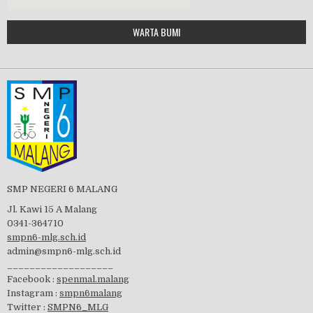
Google Maps Generator by
WARTA BUMI
PBB 2019
embedgooglemap.net
Tes Matrikulasi 2019
Perayaan HUT RI-74
SMP NEGERI 6 MALANG
Jl. Kawi 15 A Malang
0341-364710
smpn6-mlg.sch.id
admin@smpn6-mlg.sch.id
visitasi PPK 2019
___________________
Facebook :
spenmal.malang
Instagram :
smpn6malang
Twitter :
SMPN6_MLG