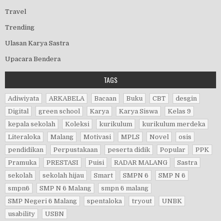
Travel
Trending
Ulasan Karya Sastra
Upacara Bendera
TAGS
Adiwiyata
ARKABELA
Bacaan
Buku
CBT
desgin
Digital
green school
Karya
Karya Siswa
Kelas 9
kepala sekolah
Koleksi
kurikulum
kurikulum merdeka
Literaloka
Malang
Motivasi
MPLS
Novel
osis
pendidikan
Perpustakaan
peserta didik
Popular
PPK
Pramuka
PRESTASI
Puisi
RADAR MALANG
Sastra
sekolah
sekolah hijau
Smart
SMPN 6
SMP N 6
smpn6
SMP N 6 Malang
smpn 6 malang
SMP Negeri 6 Malang
spentaloka
tryout
UNBK
usability
USBN