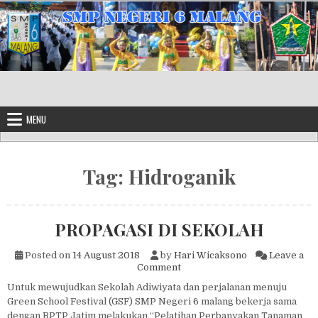
Skip to content
MENU
Tag:
Hidroganik
PROPAGASI DI SEKOLAH
Posted on
14 August 2018
by
Hari Wicaksono
Leave a
on PROPAGASI DI SEKOLAH
Comment
Untuk mewujudkan Sekolah Adiwiyata dan perjalanan menuju
Green School Festival (GSF) SMP Negeri 6 malang bekerja sama
dengan BPTP Jatim melakukan “Pelatihan Perbanyakan Tanaman