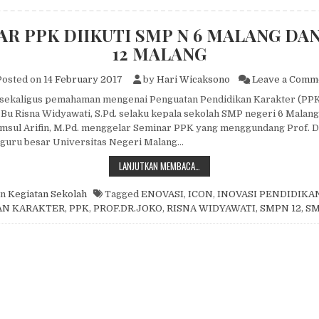
R PPK DIIKUTI SMP N 6 MALANG DAN
12 MALANG
osted on
14 February 2017
by
Hari Wicaksono
Leave a Comm
 sekaligus pemahaman mengenai Penguatan Pendidikan Karakter (PPK
Bu Risna Widyawati, S.Pd. selaku kepala sekolah SMP negeri 6 Malan
amsul Arifin, M.Pd. menggelar Seminar PPK yang menggundang Prof. D
 guru besar Universitas Negeri Malang…
SEMINAR PPK DIIKUTI SMP N 6 M
LANJUTKAN MEMBACA…
in
Kegiatan Sekolah
Tagged
ENOVASI
,
ICON
,
INOVASI PENDIDIKA
AN KARAKTER
,
PPK
,
PROF.DR.JOKO
,
RISNA WIDYAWATI
,
SMPN 12
,
SM