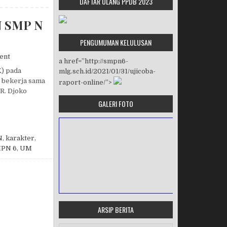
DAFTAR ULANG PPDB 2023
 SMP N
PENGUMUMAN KELULUSAN
on SEMINAR PPK DIIKUTI SMP N 6 MALANG DAN SMP N 12 MAL
ent
a href=”http://smpn6-
) pada
mlg.sch.id/2021/01/31/ujicoba-
g bekerja sama
raport-online/”>
R. Djoko
GALERI FOTO
ALANG DAN SMP N 12 MALANG
N
,
karakter
,
PN 6
,
UM
ARSIP BERITA
MASA ORIENTASI PRAMUKA