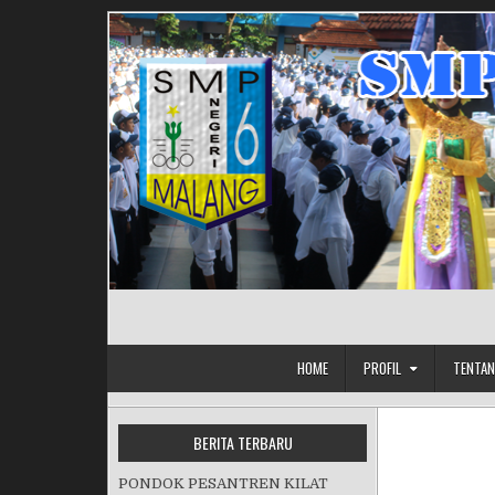
Skip to content
HOME
PROFIL
TENTAN
BERITA TERBARU
PONDOK PESANTREN KILAT