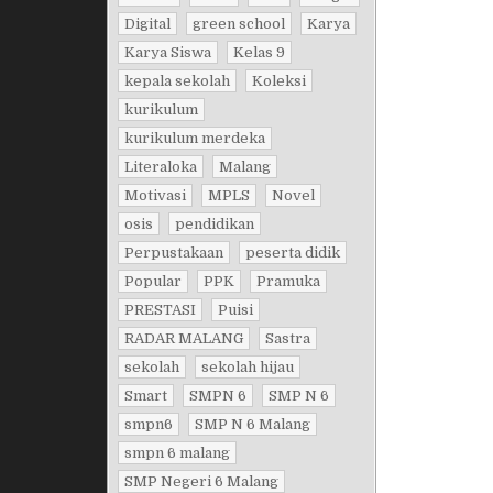
Digital
green school
Karya
Karya Siswa
Kelas 9
kepala sekolah
Koleksi
kurikulum
kurikulum merdeka
Literaloka
Malang
Motivasi
MPLS
Novel
osis
pendidikan
Perpustakaan
peserta didik
Popular
PPK
Pramuka
PRESTASI
Puisi
RADAR MALANG
Sastra
sekolah
sekolah hijau
Smart
SMPN 6
SMP N 6
smpn6
SMP N 6 Malang
smpn 6 malang
SMP Negeri 6 Malang