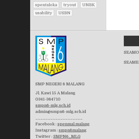
spentaloka
tryout
UNBK
usability
USBN
SEAMO
SEAME
SMP NEGERI 6 MALANG
Jl. Kawi 15 A Malang
0341-364710
smpn6-mlg.sch.id
admin@smpn6-mlg.sch.id
___________________
Facebook :
spenmal.malang
Instagram :
smpn6malang
Twitter :
SMPN6_MLG