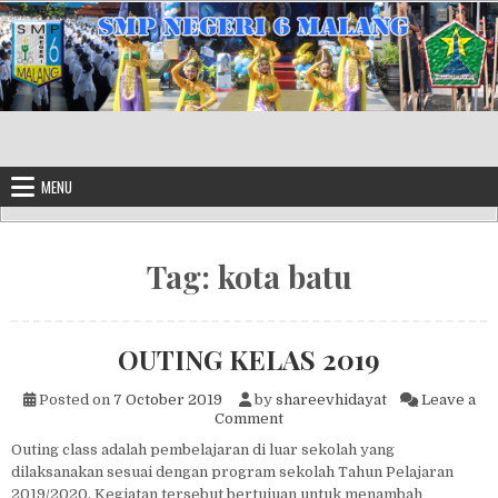
Skip to content
MENU
Tag:
kota batu
OUTING KELAS 2019
Posted on
7 October 2019
by
shareevhidayat
Leave a
on OUTING KELAS 2019
Comment
Outing class adalah pembelajaran di luar sekolah yang
dilaksanakan sesuai dengan program sekolah Tahun Pelajaran
2019/2020. Kegiatan tersebut bertujuan untuk menambah