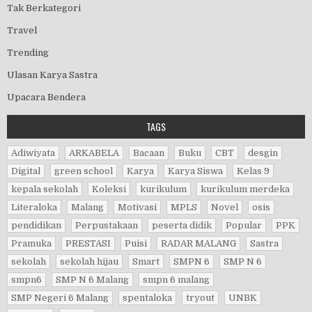
Tak Berkategori
Travel
Trending
Ulasan Karya Sastra
Upacara Bendera
TAGS
Adiwiyata
ARKABELA
Bacaan
Buku
CBT
desgin
Digital
green school
Karya
Karya Siswa
Kelas 9
kepala sekolah
Koleksi
kurikulum
kurikulum merdeka
Literaloka
Malang
Motivasi
MPLS
Novel
osis
pendidikan
Perpustakaan
peserta didik
Popular
PPK
Pramuka
PRESTASI
Puisi
RADAR MALANG
Sastra
sekolah
sekolah hijau
Smart
SMPN 6
SMP N 6
smpn6
SMP N 6 Malang
smpn 6 malang
SMP Negeri 6 Malang
spentaloka
tryout
UNBK