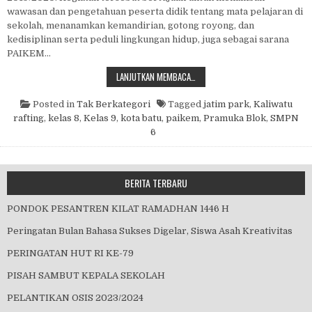
wawasan dan pengetahuan peserta didik tentang mata pelajaran di
sekolah, menanamkan kemandirian, gotong royong, dan
kedisiplinan serta peduli lingkungan hidup, juga sebagai sarana
PAIKEM…
OUTING KELAS 2019
LANJUTKAN MEMBACA…
Posted in
Tak Berkategori
Tagged
jatim park
,
Kaliwatu
rafting
,
kelas 8
,
Kelas 9
,
kota batu
,
paikem
,
Pramuka Blok
,
SMPN
6
BERITA TERBARU
PONDOK PESANTREN KILAT RAMADHAN 1446 H
Peringatan Bulan Bahasa Sukses Digelar, Siswa Asah Kreativitas
PERINGATAN HUT RI KE-79
PISAH SAMBUT KEPALA SEKOLAH
PELANTIKAN OSIS 2023/2024