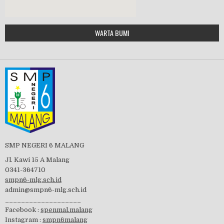
Google Maps Generator by
WARTA BUMI
PBB 2019
embedgooglemap.net
Tes Matrikulasi 2019
Perayaan HUT RI-74
SMP NEGERI 6 MALANG
Jl. Kawi 15 A Malang
0341-364710
smpn6-mlg.sch.id
admin@smpn6-mlg.sch.id
visitasi PPK 2019
___________________
Facebook :
spenmal.malang
Instagram :
smpn6malang