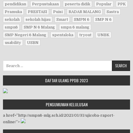
pendidikan
Perpustakaan
peserta didik
Popular
PPK
Pramuka
PRESTASI
Puisi
RADAR MALANG
Sastra
sekolah
sekolah hijau
Smart
SMPN 6
SMP N 6
smpn6
SMP N 6 Malang
smpn 6 malang
SMP Negeri 6 Malang
spentaloka
tryout
UNBK
usability
USBN
Search for:
DAFTAR ULANG PPDB 2023
PENGUMUMAN KELULUSAN
a href=”http://smpn6-mlg.sch.id/2021/01/31/ujicoba-raport-
online/”>