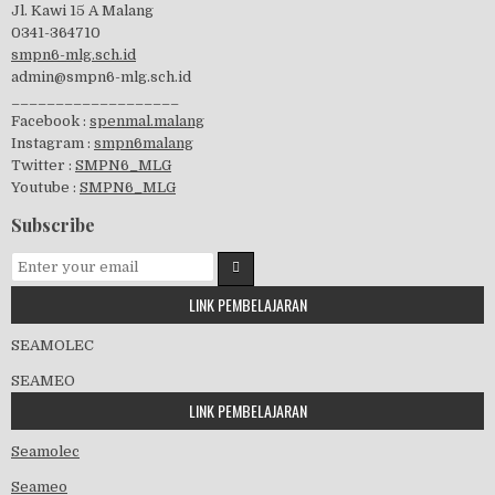
Jl. Kawi 15 A Malang
0341-364710
smpn6-mlg.sch.id
admin@smpn6-mlg.sch.id
___________________
Perayaan HUT RI-74
Facebook :
spenmal.malang
Instagram :
smpn6malang
Twitter :
SMPN6_MLG
Youtube :
SMPN6_MLG
visitasi PPK 2019
Subscribe
LINK PEMBELAJARAN
GSF 2019
SEAMOLEC
SEAMEO
LINK PEMBELAJARAN
Seamolec
Pembagian Ijazah 2020
Seameo