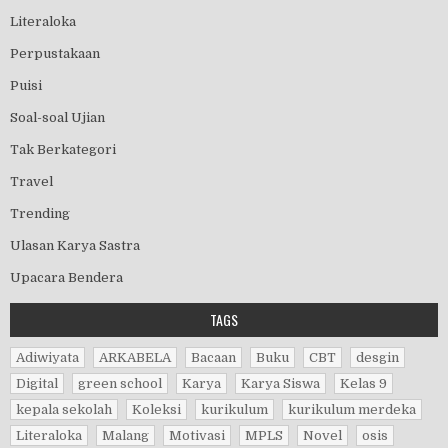
Literaloka
Perpustakaan
Puisi
Soal-soal Ujian
Tak Berkategori
Travel
Trending
Ulasan Karya Sastra
Upacara Bendera
TAGS
Adiwiyata
ARKABELA
Bacaan
Buku
CBT
desgin
Digital
green school
Karya
Karya Siswa
Kelas 9
kepala sekolah
Koleksi
kurikulum
kurikulum merdeka
Literaloka
Malang
Motivasi
MPLS
Novel
osis