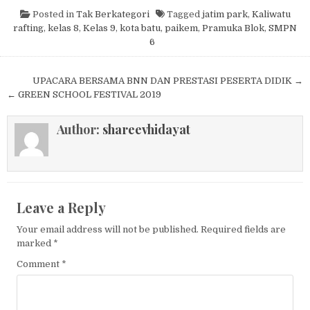
Posted in
Tak Berkategori
Tagged
jatim park
,
Kaliwatu
rafting
,
kelas 8
,
Kelas 9
,
kota batu
,
paikem
,
Pramuka Blok
,
SMPN
6
Post navigation
UPACARA BERSAMA BNN DAN PRESTASI PESERTA DIDIK →
← GREEN SCHOOL FESTIVAL 2019
Author:
shareevhidayat
Leave a Reply
Your email address will not be published.
Required fields are
marked
*
Comment
*