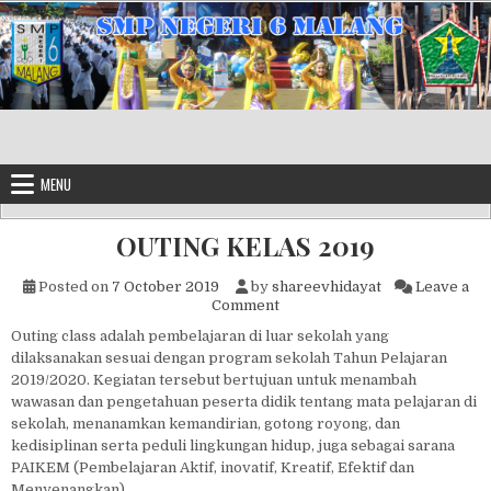
Skip to content
MENU
OUTING KELAS 2019
Posted on
7 October 2019
by
shareevhidayat
Leave a
on OUTING KELAS 2019
Comment
Outing class adalah pembelajaran di luar sekolah yang
dilaksanakan sesuai dengan program sekolah Tahun Pelajaran
2019/2020. Kegiatan tersebut bertujuan untuk menambah
wawasan dan pengetahuan peserta didik tentang mata pelajaran di
sekolah, menanamkan kemandirian, gotong royong, dan
kedisiplinan serta peduli lingkungan hidup, juga sebagai sarana
PAIKEM (Pembelajaran Aktif, inovatif, Kreatif, Efektif dan
Menyenangkan).