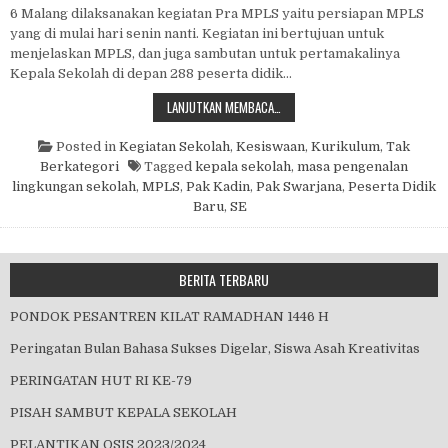
6 Malang dilaksanakan kegiatan Pra MPLS yaitu persiapan MPLS
yang di mulai hari senin nanti. Kegiatan ini bertujuan untuk
menjelaskan MPLS, dan juga sambutan untuk pertamakalinya
Kepala Sekolah di depan 288 peserta didik…
MASA PENGENALAN LINGKUNGAN S
LANJUTKAN MEMBACA…
Posted in
Kegiatan Sekolah
,
Kesiswaan
,
Kurikulum
,
Tak
Berkategori
Tagged
kepala sekolah
,
masa pengenalan
lingkungan sekolah
,
MPLS
,
Pak Kadin
,
Pak Swarjana
,
Peserta Didik
Baru
,
SE
BERITA TERBARU
PONDOK PESANTREN KILAT RAMADHAN 1446 H
Peringatan Bulan Bahasa Sukses Digelar, Siswa Asah Kreativitas
PERINGATAN HUT RI KE-79
PISAH SAMBUT KEPALA SEKOLAH
PELANTIKAN OSIS 2023/2024