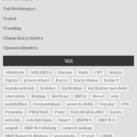
Tak Berkategori
Travel
Trending
Ulasan Karya Sastra
Upacara Bendera
TAGS
Adiwiyata
ARKABELA
Bacaan
Buku
CBT
desgin
Digital
green school
Karya
Karya Siswa
Kelas 9
kepala sekolah
Koleksi
kurikulum
kurikulum merdeka
Literaloka
Malang
Motivasi
MPLS
Novel
osis
pendidikan
Perpustakaan
peserta didik
Popular
PPK
Pramuka
PRESTASI
Puisi
RADAR MALANG
Sastra
sekolah
sekolah hijau
Smart
SMPN 6
SMP N 6
smpn6
SMP N 6 Malang
smpn 6 malang
SMP Negeri 6 Malang
spentaloka
tryout
UNBK