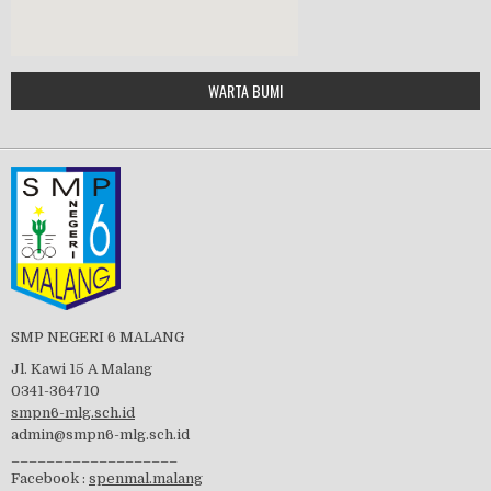
Google Maps Generator by
WARTA BUMI
PBB 2019
embedgooglemap.net
Tes Matrikulasi 2019
Perayaan HUT RI-74
SMP NEGERI 6 MALANG
Jl. Kawi 15 A Malang
0341-364710
smpn6-mlg.sch.id
admin@smpn6-mlg.sch.id
visitasi PPK 2019
___________________
Facebook :
spenmal.malang