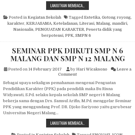
PENGEMBANGAN KARAKTER DI SMP
LANJUTKAN MEMBACA…
Posted in
Kegiatan Sekolah
Tagged
Estetika
,
Gotong royong
,
karakter
,
KERJASAMA
,
Keteladanan
,
Literasi
,
Malang
,
mandiri
,
Nasionalis
,
PENGUATAN KARAKTER
,
Peserta didik yang
berpotensi
,
PPK
,
SMPN 6
SEMINAR PPK DIIKUTI SMP N 6
MALANG DAN SMP N 12 MALANG
Posted on
14 February 2017
by
Hari Wicaksono
Leave a
on SEMINAR PPK DIIKUTI S
Comment
Sebagai upaya sekaligus pemahaman mengenai Penguatan
Pendidikan Karakter (PPK) pada pendidik maka Bu Risna
Widyawati, S.Pd. selaku kepala sekolah SMP negeri 6 Malang
bekerja sama dengan Drs. Samsul Arifin, M.Pd. menggelar Seminar
PPK yang menggundang Prof. DR. Djoko Sariyono yaitu guru besar
Universitas Negeri Malang…
SEMINAR PPK DIIKUTI SMP N 6 M
LANJUTKAN MEMBACA…
Posted in
Kegiatan Sekolah
Tagged
ENOVASI
,
ICON
,