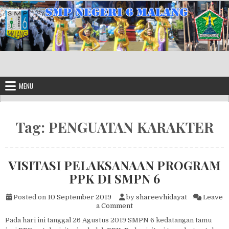
Skip to content
MENU
Tag:
PENGUATAN KARAKTER
VISITASI PELAKSANAAN PROGRAM
PPK DI SMPN 6
Posted on
10 September 2019
by
shareevhidayat
Leave
on VISITASI PELAKSANAAN
a Comment
Pada hari ini tanggal 26 Agustus 2019 SMPN 6 kedatangan tamu