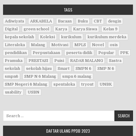
TAGS
Adiwiyata
ARKABELA
Bacaan
Buku
CBT
desgin
Digital
green school
Karya
Karya Siswa
Kelas 9
kepala sekolah
Koleksi
kurikulum
kurikulum merdeka
Literaloka
Malang
Motivasi
MPLS
Novel
osis
pendidikan
Perpustakaan
peserta didik
Popular
PPK
Pramuka
PRESTASI
Puisi
RADAR MALANG
Sastra
sekolah
sekolah hijau
Smart
SMPN 6
SMP N 6
smpn6
SMP N 6 Malang
smpn 6 malang
SMP Negeri 6 Malang
spentaloka
tryout
UNBK
usability
USBN
Search for:
DAFTAR ULANG PPDB 2023