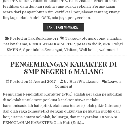
juri PPK untuk visitasi sekolah PPK. Pada visitasi tersebut untuk
ferifikasi data dengan realita yang ada di sekolah. Serangkaian
acara dari penyambutan tim Verifikasi, penjelasan tentang ruang
lingkup sekolah oleh OSIS, ada juga pengecekan…
VISITASI PELAKSANAAN PROGRAM
LANJUTKAN MEMBACA…
Posted in
Tak Berkategori
Tagged
gotongroyong
,
mandiri
,
nasionalisme
,
PENGUATAN KARAKTER
,
peserta didik
,
PPK
,
Religi
,
SMPN 6
,
Spentaloka Semangat
,
Visitasi
,
Wali kelas
,
walimurid
PENGEMBANGAN KARAKTER DI
SMP NEGERI 6 MALANG
Posted on
14 August 2017
by
Hari Wicaksono
Leave a
on PENGEMBANGAN KARAKTE
Comment
Penguatan Pendidikan Karakter (PPK) adalah gerakan pendidikan
di sekolah untuk memperkuat karakter siswa melalui
harmonisasiolah hati (etik), olah rasa (estetis), olah pikir (literasi),
dan olah raga (kinestetik) dengan dukungan pelibatan publik dan
kerja sama antara sekolah, keluarga, dan masyarakat. DIMENSI
PENGOLAHAN KARAKTER: Olah Hati (Etik)…