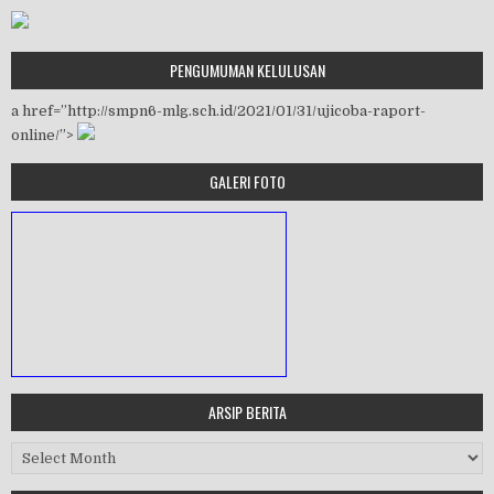
PENGUMUMAN KELULUSAN
a href=”http://smpn6-mlg.sch.id/2021/01/31/ujicoba-raport-
online/”>
GALERI FOTO
ARSIP BERITA
MASA ORIENTASI PRAMUKA
Arsip Berita