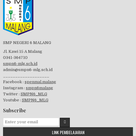
Tes Matrikulasi 2019
Perayaan HUT RI-74
SMP NEGERI 6 MALANG
Jl. Kawi 15 A Malang
0341-364710
smpn6-mlg.sch.id
admin@smpn6-mlg.sch.id
visitasi PPK 2019
___________________
Facebook :
spenmal.malang
Instagram :
smpn6malang
Twitter :
SMPN6_MLG
Youtube :
SMPN6_MLG
GSF 2019
Subscribe
LINK PEMBELAJARAN
Pembagian Ijazah 2020