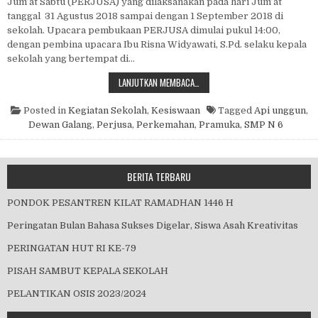
Jum’at Sabtu (PERJUSA) yang dilaksanakan pada hari Jum’at
tanggal 31 Agustus 2018 sampai dengan 1 September 2018 di
sekolah. Upacara pembukaan PERJUSA dimulai pukul 14:00,
dengan pembina upacara Ibu Risna Widyawati, S.Pd. selaku kepala
sekolah yang bertempat di…
MASA ORIENTASI PRAMUKA (MOP)
LANJUTKAN MEMBACA…
Posted in
Kegiatan Sekolah
,
Kesiswaan
Tagged
Api unggun
,
Dewan Galang
,
Perjusa
,
Perkemahan
,
Pramuka
,
SMP N 6
BERITA TERBARU
PONDOK PESANTREN KILAT RAMADHAN 1446 H
Peringatan Bulan Bahasa Sukses Digelar, Siswa Asah Kreativitas
PERINGATAN HUT RI KE-79
PISAH SAMBUT KEPALA SEKOLAH
PELANTIKAN OSIS 2023/2024