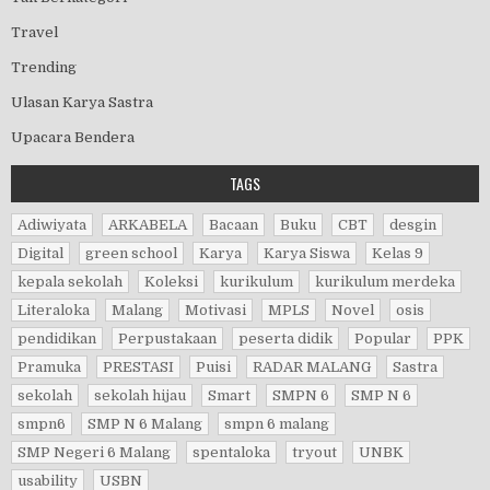
Travel
Trending
Ulasan Karya Sastra
Upacara Bendera
TAGS
Adiwiyata
ARKABELA
Bacaan
Buku
CBT
desgin
Digital
green school
Karya
Karya Siswa
Kelas 9
kepala sekolah
Koleksi
kurikulum
kurikulum merdeka
Literaloka
Malang
Motivasi
MPLS
Novel
osis
pendidikan
Perpustakaan
peserta didik
Popular
PPK
Pramuka
PRESTASI
Puisi
RADAR MALANG
Sastra
sekolah
sekolah hijau
Smart
SMPN 6
SMP N 6
smpn6
SMP N 6 Malang
smpn 6 malang
SMP Negeri 6 Malang
spentaloka
tryout
UNBK
usability
USBN