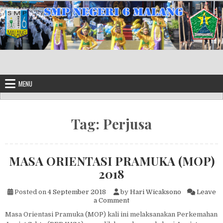
Skip to content
MENU
Tag:
Perjusa
MASA ORIENTASI PRAMUKA (MOP)
2018
Posted on
4 September 2018
by
Hari Wicaksono
Leave
on MASA ORIENTASI PRAMU
a Comment
Masa Orientasi Pramuka (MOP) kali ini melaksanakan Perkemahan