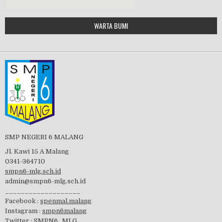
Google Maps Generator by
WARTA BUMI
PBB 2019
embedgooglemap.net
Tes Matrikulasi 2019
Perayaan HUT RI-74
SMP NEGERI 6 MALANG
Jl. Kawi 15 A Malang
0341-364710
smpn6-mlg.sch.id
admin@smpn6-mlg.sch.id
visitasi PPK 2019
___________________
Facebook :
spenmal.malang
Instagram :
smpn6malang
Twitter :
SMPN6_MLG