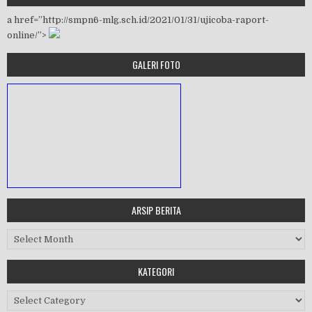
a href=”http://smpn6-mlg.sch.id/2021/01/31/ujicoba-raport-
online/”>
GALERI FOTO
ARSIP BERITA
MASA ORIENTASI PRAMUKA
Arsip Berita
Workshop Perangkat 2019
KATEGORI
Purnawiyata 2019
Kategori