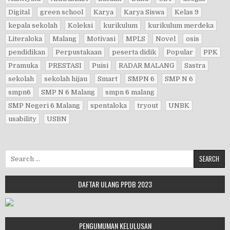
Digital
green school
Karya
Karya Siswa
Kelas 9
kepala sekolah
Koleksi
kurikulum
kurikulum merdeka
Literaloka
Malang
Motivasi
MPLS
Novel
osis
pendidikan
Perpustakaan
peserta didik
Popular
PPK
Pramuka
PRESTASI
Puisi
RADAR MALANG
Sastra
sekolah
sekolah hijau
Smart
SMPN 6
SMP N 6
smpn6
SMP N 6 Malang
smpn 6 malang
SMP Negeri 6 Malang
spentaloka
tryout
UNBK
usability
USBN
Search for:
DAFTAR ULANG PPDB 2023
PENGUMUMAN KELULUSAN