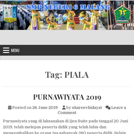
Skip to content
MENU
Tag:
PIALA
PURNAWIYATA 2019
Posted on
26 June 2019
by
shareevhidayat
Leave a
on PURNAWIYATA 2019
Comment
Purnawiyata yang di laksanakan di Ijen Suite pada tanggal 20 Juni
2019, telah melepas peserta didik yang telah lulus dan
mengembalikan ke orang tua sebanyak 260 peserta didik. Selain