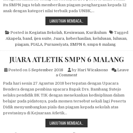
itu SMPN juga telah memberikan piagam penghargaan kepada 12
anak dengan kategori nilai terbaik pada UNBK,…
PURNAWIYATA 2019
LANJUTKAN MEMBACA…
Posted in
Kegiatan Sekolah
,
Kesiswaan
,
Kurikulum
Tagged
Akapela
,
band
,
ijen suite
,
Juara
,
keberhasilan
,
kelulusan
,
lulusan
,
piagam
,
PIALA
,
Purnawiyata
,
SMPN 6
,
smpn 6 malang
JUARA ATLETIK SMPN 6 MALANG
Posted on
5 September 2018
by
Hari Wicaksono
Leave
on JUARA ATLETIK SMPN 6
a Comment
Pada hari senin 27 Agustus 2018 bertepatan dengan Upacara
Bendera dengan pembina upacara Bapak Drs. Bambang Sutejo
selaku pendidik BK TIK dengan menekankan kedisiplinan dalam
belajar pada pidatonya, pada momen tersebut sekali lagi Peserta
Didik menyumbangkan piala dan piagam kepada sekolah atas
prestasinya di Kejuaraan Atletik…
JUARA ATLETIK SMPN 6 MALANG
LANJUTKAN MEMBACA…