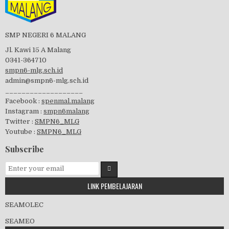
Perayaan HUT RI-74
SMP NEGERI 6 MALANG
Jl. Kawi 15 A Malang
0341-364710
smpn6-mlg.sch.id
admin@smpn6-mlg.sch.id
visitasi PPK 2019
___________________
Facebook :
spenmal.malang
Instagram :
smpn6malang
Twitter :
SMPN6_MLG
Youtube :
SMPN6_MLG
GSF 2019
Subscribe
LINK PEMBELAJARAN
Pembagian Ijazah 2020
SEAMOLEC
SEAMEO