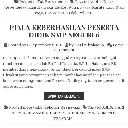
Posted in
Tak Berkategori
Tagged
Atletik
,
Dinas
Kepemudaan dan olahraga
,
Estafet Putri
,
Juara
,
Karate
,
Lari
,
Olah
raga
,
PIALA
,
TIK
,
TOlak Peluru
PIALA KEBERHASILAN PESERTA
DIDIK SMP NEGERI 6
Posted on
5 September 2018
by
Hari Wicaksono
Leave
on PIALA KEBERHASILAN PE
a Comment
Pada upacara bendera Senin tanggal 20 Agustus 2018, sebagai
pembina upacara adalah Bu Tini Yunarita, S.Pd. selaku guru BK
memberikan mengangkat tema “Gaya Bergaul di masa SMP”.
Diwaktu yang bersamaan sebagai tambahan setelah upacara usai
kesiswaan mengumumkan Peserta Didik yang telah berprestasi di
beberapa ajang…
PIALA KEBERHASILAN PESERTA DID
LANJUTKAN MEMBACA…
Posted in
Kegiatan Sekolah
,
Kesiswaan
Tagged
ASIFA
,
HARI
KOPERASI
,
JAMBORE
,
Juara
,
KOPERASI
,
PIALA
,
SMPN 6
,
TELADAN