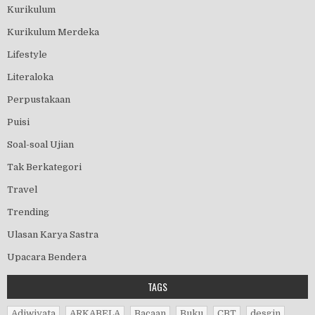
Kurikulum
Kurikulum Merdeka
Lifestyle
Literaloka
Perpustakaan
Puisi
Soal-soal Ujian
Tak Berkategori
Travel
Trending
Ulasan Karya Sastra
Upacara Bendera
TAGS
Adiwiyata
ARKABELA
Bacaan
Buku
CBT
desgin