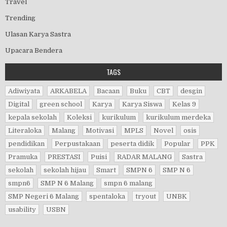
Travel
Trending
Ulasan Karya Sastra
Upacara Bendera
TAGS
Adiwiyata
ARKABELA
Bacaan
Buku
CBT
desgin
Digital
green school
Karya
Karya Siswa
Kelas 9
kepala sekolah
Koleksi
kurikulum
kurikulum merdeka
Literaloka
Malang
Motivasi
MPLS
Novel
osis
pendidikan
Perpustakaan
peserta didik
Popular
PPK
Pramuka
PRESTASI
Puisi
RADAR MALANG
Sastra
sekolah
sekolah hijau
Smart
SMPN 6
SMP N 6
smpn6
SMP N 6 Malang
smpn 6 malang
SMP Negeri 6 Malang
spentaloka
tryout
UNBK
usability
USBN