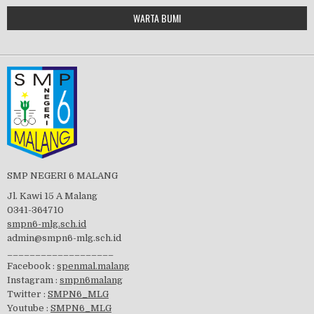
Google Maps Generator by
WARTA BUMI
PBB 2019
embedgooglemap.net
Tes Matrikulasi 2019
Perayaan HUT RI-74
SMP NEGERI 6 MALANG
Jl. Kawi 15 A Malang
0341-364710
smpn6-mlg.sch.id
admin@smpn6-mlg.sch.id
visitasi PPK 2019
___________________
Facebook :
spenmal.malang
Instagram :
smpn6malang
Twitter :
SMPN6_MLG
Youtube :
SMPN6_MLG
GSF 2019