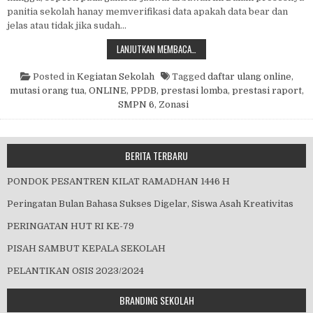
panitia sekolah hanay memverifikasi data apakah data bear dan
jelas atau tidak jika sudah…
PPDB ONLINE 2021
LANJUTKAN MEMBACA…
Posted in
Kegiatan Sekolah
Tagged
daftar ulang online
,
mutasi orang tua
,
ONLINE
,
PPDB
,
prestasi lomba
,
prestasi raport
,
SMPN 6
,
Zonasi
BERITA TERBARU
PONDOK PESANTREN KILAT RAMADHAN 1446 H
Peringatan Bulan Bahasa Sukses Digelar, Siswa Asah Kreativitas
PERINGATAN HUT RI KE-79
PISAH SAMBUT KEPALA SEKOLAH
PELANTIKAN OSIS 2023/2024
BRANDING SEKOLAH