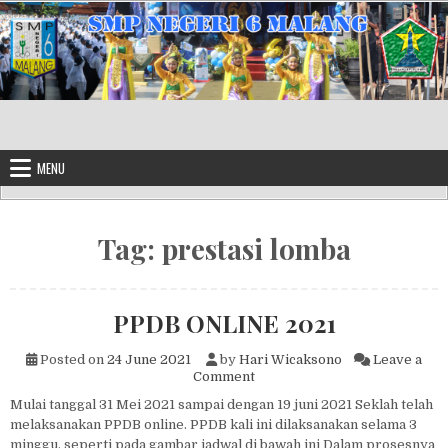
Skip to content
MENU
Tag:
prestasi lomba
PPDB ONLINE 2021
Posted on
24 June 2021
by
Hari Wicaksono
Leave a
on PPDB ONLINE 2021
Comment
Mulai tanggal 31 Mei 2021 sampai dengan 19 juni 2021 Seklah telah
melaksanakan PPDB online. PPDB kali ini dilaksanakan selama 3
minggu, seperti pada gambar jadwal di bawah ini Dalam prosesnya