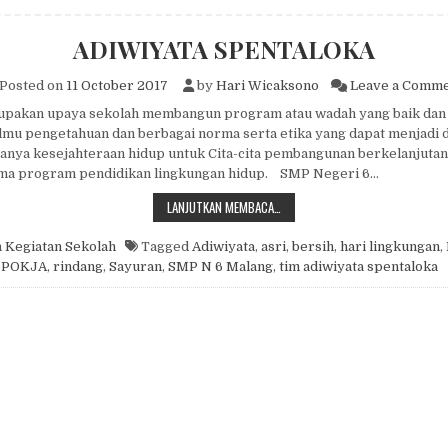
ADIWIYATA SPENTALOKA
Posted on
11 October 2017
by
Hari Wicaksono
Leave a Comm
upakan upaya sekolah membangun program atau wadah yang baik dan 
mu pengetahuan dan berbagai norma serta etika yang dapat menjadi 
anya kesejahteraan hidup untuk Cita-cita pembangunan berkelanjutan
a program pendidikan lingkungan hidup. SMP Negeri 6…
ADIWIYATA SPENTALOKA
LANJUTKAN MEMBACA…
n
Kegiatan Sekolah
Tagged
Adiwiyata
,
asri
,
bersih
,
hari lingkungan
,
POKJA
,
rindang
,
Sayuran
,
SMP N 6 Malang
,
tim adiwiyata spentaloka