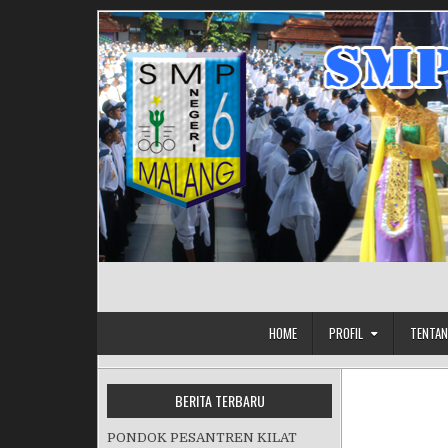
Skip to content
HOME
PROFIL
TENTAN
BERITA TERBARU
PONDOK PESANTREN KILAT