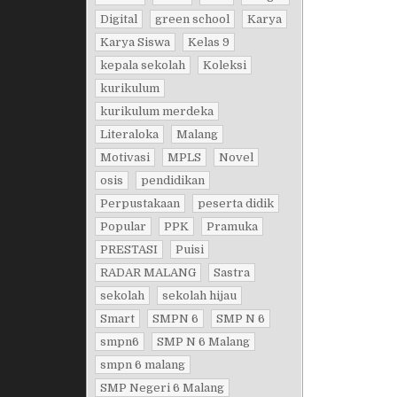
Digital
green school
Karya
Karya Siswa
Kelas 9
kepala sekolah
Koleksi
kurikulum
kurikulum merdeka
Literaloka
Malang
Motivasi
MPLS
Novel
osis
pendidikan
Perpustakaan
peserta didik
Popular
PPK
Pramuka
PRESTASI
Puisi
RADAR MALANG
Sastra
sekolah
sekolah hijau
Smart
SMPN 6
SMP N 6
smpn6
SMP N 6 Malang
smpn 6 malang
SMP Negeri 6 Malang