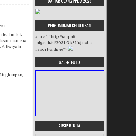
DAFTAR ULANG PPDB 2023
PENGUMUMAN KELULUSAN
on ADIWIYATA SPENTALOKA
ent
ideal untuk
a href=”http://smpn6-
dasar manusia
mlg.sch.id/2021/01/31/ujicoba-
. Adiwiyata
raport-online/”>
GALERI FOTO
Lingkungan
,
ARSIP BERITA
MASA ORIENTASI PRAMUKA