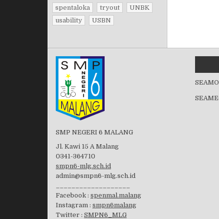
spentaloka
tryout
UNBK
usability
USBN
SEAMO
SEAME
SMP NEGERI 6 MALANG
Jl. Kawi 15 A Malang
0341-364710
smpn6-mlg.sch.id
admin@smpn6-mlg.sch.id
___________________
Facebook :
spenmal.malang
Instagram :
smpn6malang
Twitter :
SMPN6_MLG