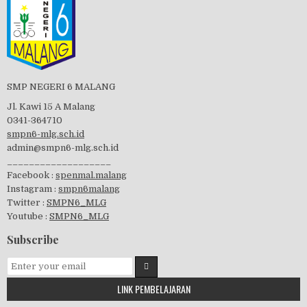
PBB 2019
SMP NEGERI 6 MALANG
Tes Matrikulasi 2019
Jl. Kawi 15 A Malang
0341-364710
smpn6-mlg.sch.id
admin@smpn6-mlg.sch.id
___________________
Perayaan HUT RI-74
Facebook :
spenmal.malang
Instagram :
smpn6malang
Twitter :
SMPN6_MLG
Youtube :
SMPN6_MLG
visitasi PPK 2019
Subscribe
LINK PEMBELAJARAN