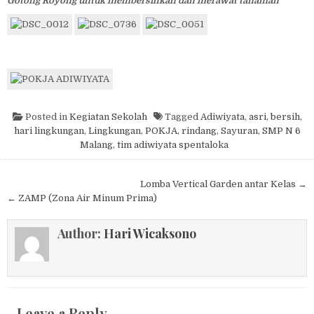
Gotong Royong untuk membersihkan dan merawat tanaman
Posted in
Kegiatan Sekolah
Tagged
Adiwiyata
,
asri
,
bersih
,
hari lingkungan
,
Lingkungan
,
POKJA
,
rindang
,
Sayuran
,
SMP N 6
Malang
,
tim adiwiyata spentaloka
Post navigation
Lomba Vertical Garden antar Kelas →
← ZAMP (Zona Air Minum Prima)
Author:
Hari Wicaksono
Leave a Reply