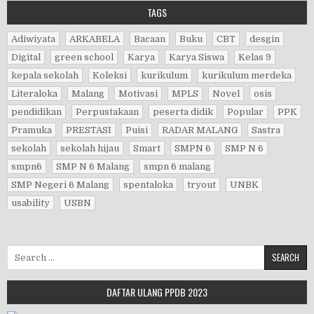
TAGS
Adiwiyata
ARKABELA
Bacaan
Buku
CBT
desgin
Digital
green school
Karya
Karya Siswa
Kelas 9
kepala sekolah
Koleksi
kurikulum
kurikulum merdeka
Literaloka
Malang
Motivasi
MPLS
Novel
osis
pendidikan
Perpustakaan
peserta didik
Popular
PPK
Pramuka
PRESTASI
Puisi
RADAR MALANG
Sastra
sekolah
sekolah hijau
Smart
SMPN 6
SMP N 6
smpn6
SMP N 6 Malang
smpn 6 malang
SMP Negeri 6 Malang
spentaloka
tryout
UNBK
usability
USBN
Search for:
DAFTAR ULANG PPDB 2023