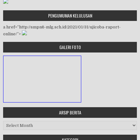
PENGUMUMAN KELULUSAN
a href=”http://smpn6-mlg.sch.id/2021/01/31/ujicoba-raport-
online/”>
GALERI FOTO
ARSIP BERITA
MASA ORIENTASI PRAMUKA
Arsip Berita
KATEGORI