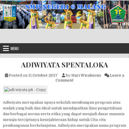
Skip to content
MENU
ADIWIYATA SPENTALOKA
Posted on
11 October 2017
by
Hari Wicaksono
Leave a
on ADIWIYATA SPENTALOKA
Comment
Adiwiyata merupakan upaya sekolah membangun program atau
wadah yang baik dan ideal untuk mendapatkan ilmu pengetahuan
dan berbagai norma serta etika yang dapat menjadi dasar manusia
menuju terciptanya kesejahteraan hidup untuk Cita-cita
pembangunan berkelanjutan. Adiwiyata merupakan nama program