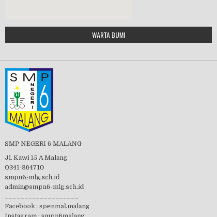
Google Maps Generator by
WARTA BUMI
PBB 2019
embedgooglemap.net
Tes Matrikulasi 2019
Perayaan HUT RI-74
SMP NEGERI 6 MALANG
Jl. Kawi 15 A Malang
0341-364710
smpn6-mlg.sch.id
admin@smpn6-mlg.sch.id
visitasi PPK 2019
___________________
Facebook :
spenmal.malang
Instagram :
smpn6malang