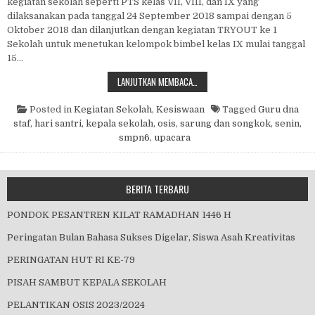
kegiatan sekolah seperti PTS kelas VII, VIII, dan IX yang
dilaksanakan pada tanggal 24 September 2018 sampai dengan 5
Oktober 2018 dan dilanjutkan dengan kegiatan TRYOUT ke 1
Sekolah untuk menetukan kelompok bimbel kelas IX mulai tanggal
15…
UPACARA PELANTIKAN OSIS DI HA
LANJUTKAN MEMBACA…
Posted in
Kegiatan Sekolah
,
Kesiswaan
Tagged
Guru dna
staf
,
hari santri
,
kepala sekolah
,
osis
,
sarung dan songkok
,
senin
,
smpn6
,
upacara
BERITA TERBARU
PONDOK PESANTREN KILAT RAMADHAN 1446 H
Peringatan Bulan Bahasa Sukses Digelar, Siswa Asah Kreativitas
PERINGATAN HUT RI KE-79
PISAH SAMBUT KEPALA SEKOLAH
PELANTIKAN OSIS 2023/2024