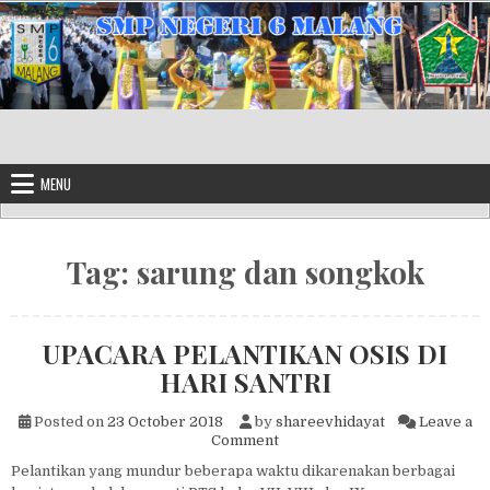
Skip to content
MENU
Tag:
sarung dan songkok
UPACARA PELANTIKAN OSIS DI
HARI SANTRI
Posted on
23 October 2018
by
shareevhidayat
Leave a
on UPACARA PELANTIKAN OS
Comment
Pelantikan yang mundur beberapa waktu dikarenakan berbagai