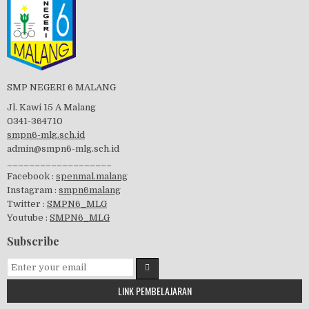
Tes Matrikulasi 2019
Perayaan HUT RI-74
SMP NEGERI 6 MALANG
Jl. Kawi 15 A Malang
0341-364710
smpn6-mlg.sch.id
admin@smpn6-mlg.sch.id
visitasi PPK 2019
___________________
Facebook :
spenmal.malang
Instagram :
smpn6malang
Twitter :
SMPN6_MLG
Youtube :
SMPN6_MLG
GSF 2019
Subscribe
LINK PEMBELAJARAN
Pembagian Ijazah 2020