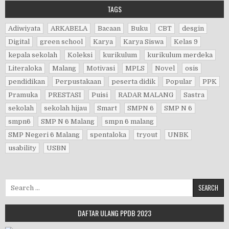
TAGS
Adiwiyata
ARKABELA
Bacaan
Buku
CBT
desgin
Digital
green school
Karya
Karya Siswa
Kelas 9
kepala sekolah
Koleksi
kurikulum
kurikulum merdeka
Literaloka
Malang
Motivasi
MPLS
Novel
osis
pendidikan
Perpustakaan
peserta didik
Popular
PPK
Pramuka
PRESTASI
Puisi
RADAR MALANG
Sastra
sekolah
sekolah hijau
Smart
SMPN 6
SMP N 6
smpn6
SMP N 6 Malang
smpn 6 malang
SMP Negeri 6 Malang
spentaloka
tryout
UNBK
usability
USBN
Search for:
DAFTAR ULANG PPDB 2023