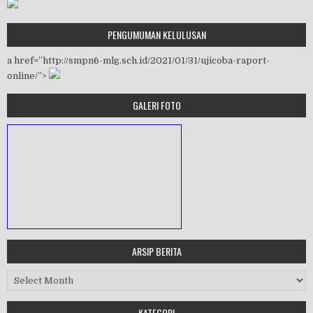
PENGUMUMAN KELULUSAN
a href=”http://smpn6-mlg.sch.id/2021/01/31/ujicoba-raport-
online/”>
GALERI FOTO
ARSIP BERITA
MASA ORIENTASI PRAMUKA
Arsip Berita
Workshop Perangkat 2019
KATEGORI