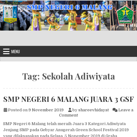
Skip to content
MENU
Tag:
Sekolah Adiwiyata
SMP NEGERI 6 MALANG JUARA 3 GSF
Posted on
9 November 2019
by
shareevhidayat
Leave a
on SMP NEGERI 6 MALANG J
Comment
SMP Negeri 6 Malang telah meraih Juara 3 Kategori Adiwiyata
Jenjang SMP pada Gebyar Anugerah Green School Festival 2019
yang dilaksanakan pada Selasa, 5 Nopember 2019 di Graha