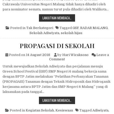
Cakrawala Universitas Negeri Malang tidak hanya dihadiri oleh
para nominator semata, namun turut pula dihadiri oleh Walikota…
SMP NEGERI 6 MALANG JUARA 3 G
LANJUTKAN MEMBACA…
Posted in
Tak Berkategori
Tagged
GSF
,
RADAR MALANG
,
Sekolah Adiwiyata
,
sekolah hijau
PROPAGASI DI SEKOLAH
Posted on
14 August 2018
by
Hari Wicaksono
Leave a
on PROPAGASI DI SEKOLAH
Comment
Untuk mewujudkan Sekolah Adiwiyata dan perjalanan menuju
Green School Festival (GSF) SMP Negeri 6 malang bekerja sama
dengan BPTP Jatim melakukan “Pelatihan Perbanyakan Tanaman
(PROPAGASI) Tanaman dengan Teknik Hidroponik dan Hidroganik
kerjasama antara BPTP Jatim dan SMP Negeri 6 Malang” yang di
laksanakan pada tanggal…
PROPAGASI DI SEKOLAH
LANJUTKAN MEMBACA…
Posted in
Kegiatan Sekolah
,
Kesiswaan
Tagged
Adiwiyata
,