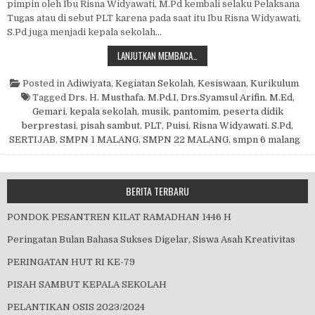
pimpin oleh Ibu Risna Widyawati, M.Pd kembali selaku Pelaksana
Tugas atau di sebut PLT karena pada saat itu Ibu Risna Widyawati,
S.Pd juga menjadi kepala sekolah…
SERAH TERIMA JABATAN KEPALA S
LANJUTKAN MEMBACA…
Posted in
Adiwiyata
,
Kegiatan Sekolah
,
Kesiswaan
,
Kurikulum
Tagged
Drs. H. Musthafa. M.Pd.I
,
Drs.Syamsul Arifin. M.Ed
,
Gemari
,
kepala sekolah
,
musik
,
pantomim
,
peserta didik
berprestasi
,
pisah sambut
,
PLT
,
Puisi
,
Risna Widyawati. S.Pd
,
SERTIJAB
,
SMPN 1 MALANG
,
SMPN 22 MALANG
,
smpn 6 malang
BERITA TERBARU
PONDOK PESANTREN KILAT RAMADHAN 1446 H
Peringatan Bulan Bahasa Sukses Digelar, Siswa Asah Kreativitas
PERINGATAN HUT RI KE-79
PISAH SAMBUT KEPALA SEKOLAH
PELANTIKAN OSIS 2023/2024