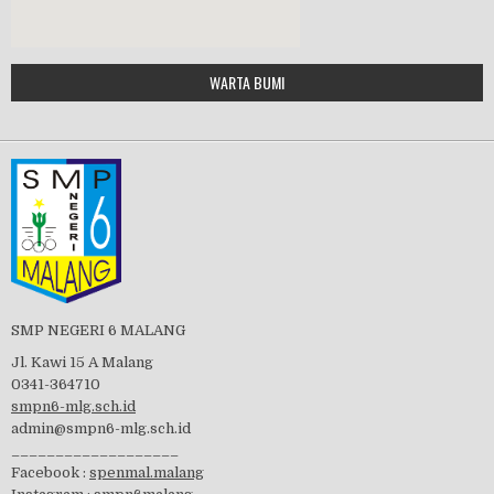
Google Maps Generator by
WARTA BUMI
PBB 2019
embedgooglemap.net
Tes Matrikulasi 2019
Perayaan HUT RI-74
SMP NEGERI 6 MALANG
Jl. Kawi 15 A Malang
0341-364710
smpn6-mlg.sch.id
admin@smpn6-mlg.sch.id
visitasi PPK 2019
___________________
Facebook :
spenmal.malang