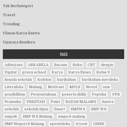
Tak Berkategori
Travel
Trending
Ulasan Karya Sastra
Upacara Bendera
TAGS
Adiwiyata
ARKABELA
Bacaan
Buku
CBT
desgin
Digital
green school
Karya
Karya Siswa
Kelas 9
kepala sekolah
Koleksi
kurikulum
kurikulum merdeka
Literaloka
Malang
Motivasi
MPLS
Novel
osis
pendidikan
Perpustakaan
peserta didik
Popular
PPK
Pramuka
PRESTASI
Puisi
RADAR MALANG
Sastra
sekolah
sekolah hijau
Smart
SMPN 6
SMP N 6
smpn6
SMP N 6 Malang
smpn 6 malang
SMP Negeri 6 Malang
spentaloka
tryout
UNBK