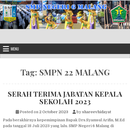
Skip to content
MENU
Tag:
SMPN 22 MALANG
SERAH TERIMA JABATAN KEPALA
SEKOLAH 2023
Posted on
2 October 2023
by
shareevhidayat
Pada berakhirnya kepemimpinan Bapak Drs.Syamsul Arifin, M.Ed
pada tanggal 18 Juli 2023 yang lalu. SMP Negeri 6 Malang di