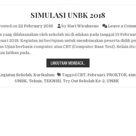
SIMULASI UNBK 2018
osted on
22 February 2018
by
Hari Wicaksono
Leave a Comm
 yang dilaksanakan oleh sekolah ini di adakan pada tanggal 13 Februa
uari 2018. Kegiatan ini bertujuan untuk membiasakan peserta didik p
n Ujian berbasis computer atau CBT (Computer Base Test). Selain itu s
an latihan pada…
SIMULASI UNBK 2018
LANJUTKAN MEMBACA…
egiatan Sekolah
,
Kurikulum
Tagged
CBT
,
Februari
,
PROKTOR
,
sim
UNBK
,
Teknis
,
TEKNISI
,
Try Out Sekolah Ke-2
,
UNBK