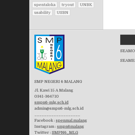
spentaloka
tryout
UNBK
usability
USBN
SEAMO
SEAME
SMP NEGERI 6 MALANG
Jl. Kawi 15 A Malang
0341-364710
smpn6-mlg.sch.id
admin@smpn6-mlg.sch.id
___________________
Facebook :
spenmal.malang
Instagram :
smpn6malang
Twitter :
SMPN6_MLG