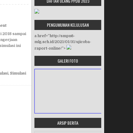
DAFTAR ULANG PPDB 2023
PENGUMUMAN KELULUSAN
on SIMULASI UNBK 2018
ent
ri 2018 sampai
a href=”http://smpn6-
engerjaan
mlg.sch.id/2021/01/31/ujicoba-
imulasi ini
raport-online/”>
GALERI FOTO
ulasi
,
Simulasi
ARSIP BERITA
MASA ORIENTASI PRAMUKA