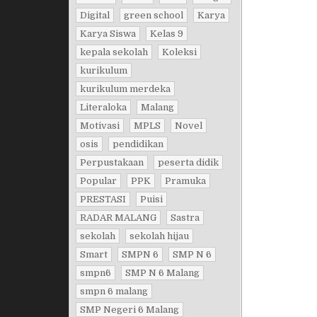
Digital
green school
Karya
Karya Siswa
Kelas 9
kepala sekolah
Koleksi
kurikulum
kurikulum merdeka
Literaloka
Malang
Motivasi
MPLS
Novel
osis
pendidikan
Perpustakaan
peserta didik
Popular
PPK
Pramuka
PRESTASI
Puisi
RADAR MALANG
Sastra
sekolah
sekolah hijau
Smart
SMPN 6
SMP N 6
smpn6
SMP N 6 Malang
smpn 6 malang
SMP Negeri 6 Malang