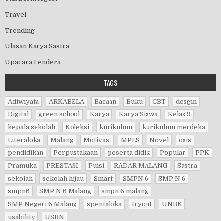
Travel
Trending
Ulasan Karya Sastra
Upacara Bendera
TAGS
Adiwiyata
ARKABELA
Bacaan
Buku
CBT
desgin
Digital
green school
Karya
Karya Siswa
Kelas 9
kepala sekolah
Koleksi
kurikulum
kurikulum merdeka
Literaloka
Malang
Motivasi
MPLS
Novel
osis
pendidikan
Perpustakaan
peserta didik
Popular
PPK
Pramuka
PRESTASI
Puisi
RADAR MALANG
Sastra
sekolah
sekolah hijau
Smart
SMPN 6
SMP N 6
smpn6
SMP N 6 Malang
smpn 6 malang
SMP Negeri 6 Malang
spentaloka
tryout
UNBK
usability
USBN