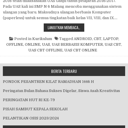
2016 telah dilaksanakan UAS Ganjil tahun pelajaran 2016/2017.
Pada UAS kali ini SMP N 6 Malang mencoba menggunakan sistem
ulangan yang baru. Maksudnya ulangan berbasis Komputer
(paperless) untuk semua tingkatan baik kelas VII, VIII, dan IX….
UAS BERBASIS IT ONLINE DAN OFF
LANJUTKAN MEMBACA…
Posted in
Kurikulum
Tagged
ANDROID
,
CBT
,
LAPTOP
,
OFFLINE
,
ONLINE
,
UAS
,
UAS BERBASIS KOMPUTER
,
UAS CBT
,
UAS CBT OFFLINE
,
UAS CBT ONLINE
BERITA TERBARU
PONDOK PESANTREN KILAT RAMADHAN 1446 H
Peringatan Bulan Bahasa Sukses Digelar, Siswa Asah Kreativitas
PERINGATAN HUT RI KE-79
PISAH SAMBUT KEPALA SEKOLAH
PELANTIKAN OSIS 2023/2024