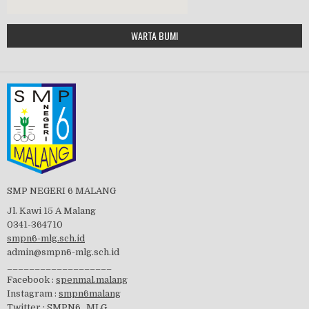
Google Maps Generator by
WARTA BUMI
PBB 2019
embedgooglemap.net
Tes Matrikulasi 2019
Perayaan HUT RI-74
SMP NEGERI 6 MALANG
Jl. Kawi 15 A Malang
0341-364710
smpn6-mlg.sch.id
admin@smpn6-mlg.sch.id
visitasi PPK 2019
___________________
Facebook :
spenmal.malang
Instagram :
smpn6malang
Twitter :
SMPN6_MLG