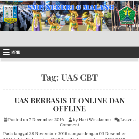
Skip to content
MENU
Tag:
UAS CBT
UAS BERBASIS IT ONLINE DAN
OFFLINE
Posted on
7 December 2016
by
Hari Wicaksono
Leave a
on UAS BERBASIS IT ONLINE
Comment
Pada tanggal 28 November 2016 sampai dengan 03 Desember