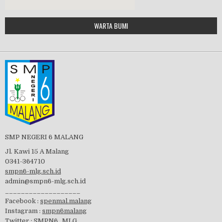
Google Maps Generator by
WARTA BUMI
PBB 2019
embedgooglemap.net
Tes Matrikulasi 2019
Perayaan HUT RI-74
SMP NEGERI 6 MALANG
Jl. Kawi 15 A Malang
0341-364710
smpn6-mlg.sch.id
admin@smpn6-mlg.sch.id
visitasi PPK 2019
___________________
Facebook :
spenmal.malang
Instagram :
smpn6malang
Twitter :
SMPN6_MLG