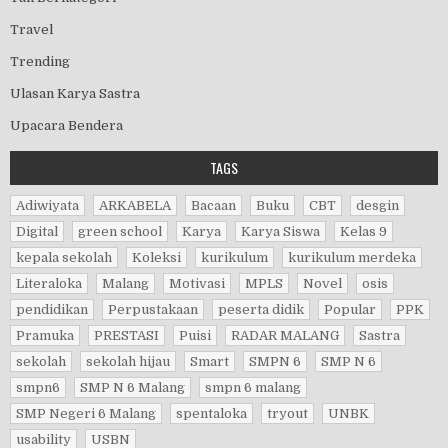
Travel
Trending
Ulasan Karya Sastra
Upacara Bendera
TAGS
Adiwiyata
ARKABELA
Bacaan
Buku
CBT
desgin
Digital
green school
Karya
Karya Siswa
Kelas 9
kepala sekolah
Koleksi
kurikulum
kurikulum merdeka
Literaloka
Malang
Motivasi
MPLS
Novel
osis
pendidikan
Perpustakaan
peserta didik
Popular
PPK
Pramuka
PRESTASI
Puisi
RADAR MALANG
Sastra
sekolah
sekolah hijau
Smart
SMPN 6
SMP N 6
smpn6
SMP N 6 Malang
smpn 6 malang
SMP Negeri 6 Malang
spentaloka
tryout
UNBK
usability
USBN