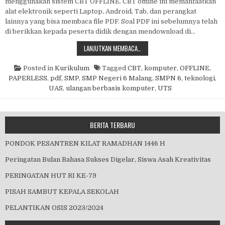
menggunakan sistem CBT OFFLINE. CBT offline ini memanfaatkan
alat elektronik seperti Laptop, Android, Tab, dan perangkat
lainnya yang bisa membaca file PDF. Soal PDF ini sebelumnya telah
di berikkan kepada peserta didik dengan mendownload di…
UTS KELAS VII DAN VIII SERTA UAS
LANJUTKAN MEMBACA…
Posted in
Kurikulum
Tagged
CBT
,
komputer
,
OFFLINE
,
PAPERLESS
,
pdf
,
SMP
,
SMP Negeri 6 Malang
,
SMPN 6
,
teknologi
,
UAS
,
ulangan berbasis komputer
,
UTS
BERITA TERBARU
PONDOK PESANTREN KILAT RAMADHAN 1446 H
Peringatan Bulan Bahasa Sukses Digelar, Siswa Asah Kreativitas
PERINGATAN HUT RI KE-79
PISAH SAMBUT KEPALA SEKOLAH
PELANTIKAN OSIS 2023/2024