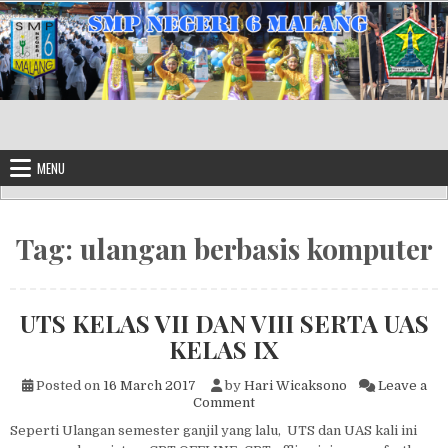
Skip to content
MENU
Tag:
ulangan berbasis komputer
UTS KELAS VII DAN VIII SERTA UAS
KELAS IX
Posted on
16 March 2017
by
Hari Wicaksono
Leave a
on UTS KELAS VII DAN VIII 
Comment
Seperti Ulangan semester ganjil yang lalu, UTS dan UAS kali ini