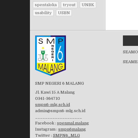
spentaloka
tryout
UNBK
usability
USBN
SEAMO
SEAME
SMP NEGERI 6 MALANG
Jl. Kawi 15 A Malang
0341-364710
smpn6-mlg.sch.id
admin@smpn6-mlg.sch.id
___________________
Facebook :
spenmal.malang
Instagram :
smpn6malang
Twitter :
SMPN6_MLG