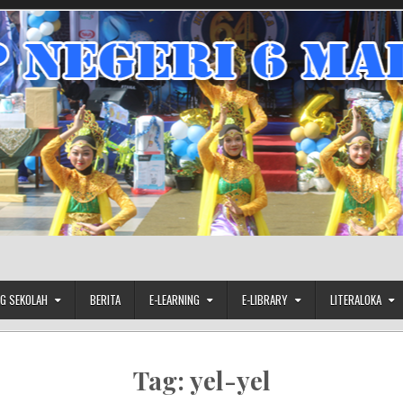
G SEKOLAH
BERITA
E-LEARNING
E-LIBRARY
LITERALOKA
Tag:
yel-yel