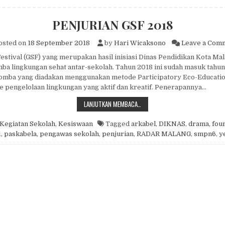
PENJURIAN GSF 2018
osted on
18 September 2018
by
Hari Wicaksono
Leave a Com
estival (GSF) yang merupakan hasil inisiasi Dinas Pendidikan Kota Mal
a lingkungan sehat antar-sekolah. Tahun 2018 ini sudah masuk tahun
 lomba yang diadakan menggunakan metode Participatory Eco-Educatio
e pengelolaan lingkungan yang aktif dan kreatif. Penerapannya…
PENJURIAN GSF 2018
LANJUTKAN MEMBACA…
Kegiatan Sekolah
,
Kesiswaan
Tagged
arkabel
,
DIKNAS
,
drama
,
foun
1
,
paskabela
,
pengawas sekolah
,
penjurian
,
RADAR MALANG
,
smpn6
,
y