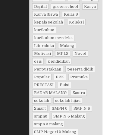
Digital
green school
Karya
Karya Siswa
Kelas 9
kepala sekolah
Koleksi
kurikulum
kurikulum merdeka
Literaloka
Malang
Motivasi
MPLS
Novel
osis
pendidikan
Perpustakaan
peserta didik
Popular
PPK
Pramuka
PRESTASI
Puisi
RADAR MALANG
Sastra
sekolah
sekolah hijau
Smart
SMPN 6
SMP N 6
smpn6
SMP N 6 Malang
smpn 6 malang
SMP Negeri 6 Malang