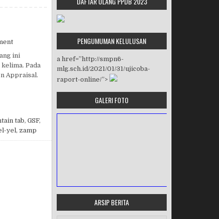
DAFTAR ULANG PPDB 2023
PENGUMUMAN KELULUSAN
on PENJURIAN GSF 2018
ment
ang ini
a href=”http://smpn6-
 kelima. Pada
mlg.sch.id/2021/01/31/ujicoba-
n Appraisal.
raport-online/”>
GALERI FOTO
tain tab
,
GSF
,
el-yel
,
zamp
ARSIP BERITA
MASA ORIENTASI PRAMUKA