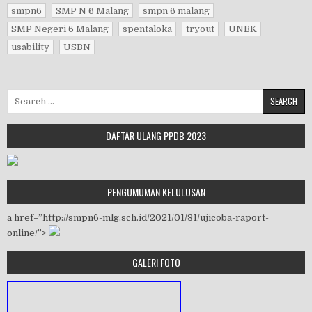
smpn6
SMP N 6 Malang
smpn 6 malang
SMP Negeri 6 Malang
spentaloka
tryout
UNBK
usability
USBN
Search for:
DAFTAR ULANG PPDB 2023
PENGUMUMAN KELULUSAN
a href=”http://smpn6-mlg.sch.id/2021/01/31/ujicoba-raport-
online/”>
GALERI FOTO