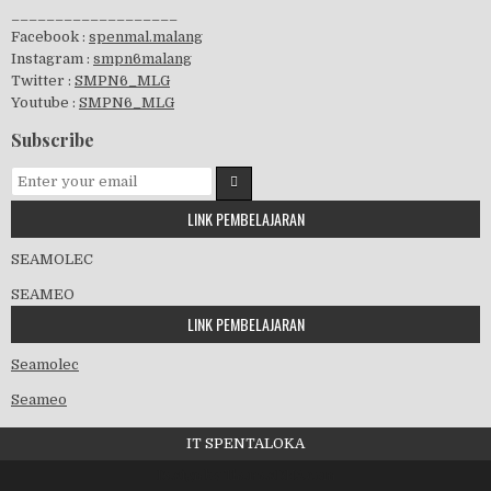
___________________
Facebook :
spenmal.malang
Instagram :
smpn6malang
Twitter :
SMPN6_MLG
Youtube :
SMPN6_MLG
GSF 2019
Subscribe
LINK PEMBELAJARAN
Pembagian Ijazah 2020
SEAMOLEC
SEAMEO
LINK PEMBELAJARAN
Workshop Penjaminan Mutu 2020
Seamolec
Seameo
IT SPENTALOKA
Kedatangan Wawalikota
Design by ThemesDNA.com