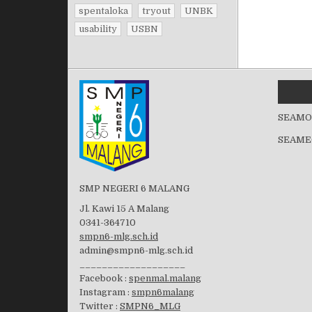
spentaloka
tryout
UNBK
usability
USBN
SEAMO
SEAME
SMP NEGERI 6 MALANG
Jl. Kawi 15 A Malang
0341-364710
smpn6-mlg.sch.id
admin@smpn6-mlg.sch.id
___________________
Facebook :
spenmal.malang
Instagram :
smpn6malang
Twitter :
SMPN6_MLG