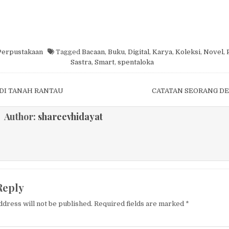
Perpustakaan
Tagged
Bacaan
,
Buku
,
Digital
,
Karya
,
Koleksi
,
Novel
,
Sastra
,
Smart
,
spentaloka
igation
DI TANAH RANTAU
CATATAN SEORANG D
Author:
shareevhidayat
Reply
ddress will not be published.
Required fields are marked
*