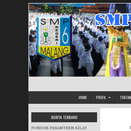
Skip to content
HOME
PROFIL
TENTAN
BERITA TERBARU
PONDOK PESANTREN KILAT