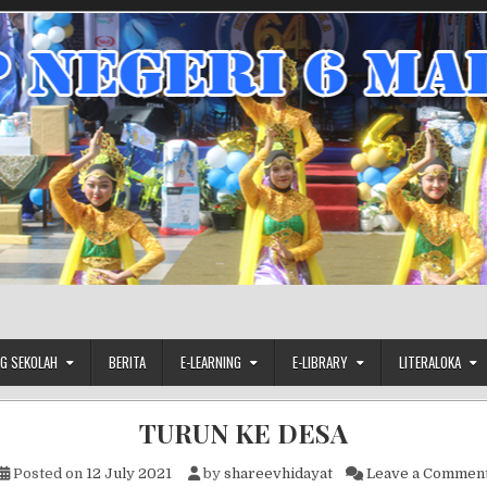
G SEKOLAH
BERITA
E-LEARNING
E-LIBRARY
LITERALOKA
TURUN KE DESA
Posted on
12 July 2021
by
shareevhidayat
Leave a Commen