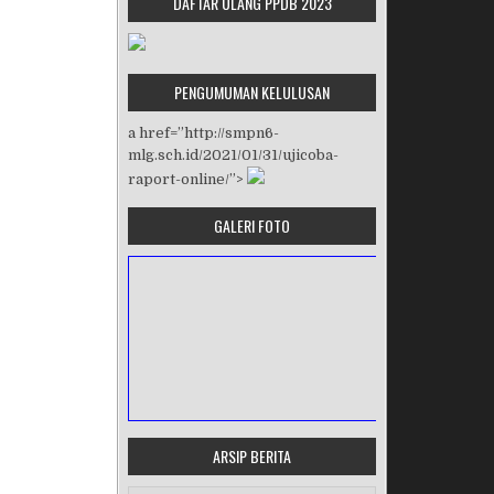
DAFTAR ULANG PPDB 2023
PENGUMUMAN KELULUSAN
a href=”http://smpn6-
mlg.sch.id/2021/01/31/ujicoba-
raport-online/”>
GALERI FOTO
ARSIP BERITA
MASA ORIENTASI PRAMUKA