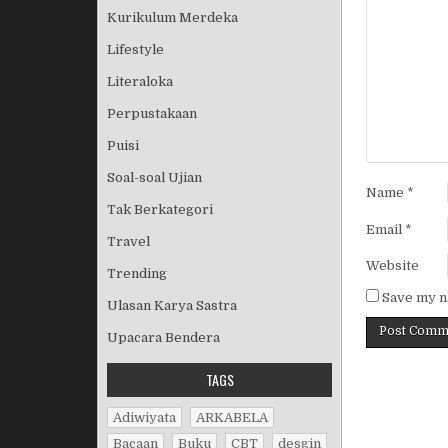
Kurikulum Merdeka
Lifestyle
Literaloka
Perpustakaan
Puisi
Soal-soal Ujian
Name
*
Tak Berkategori
Email
*
Travel
Website
Trending
Save my na
Ulasan Karya Sastra
Upacara Bendera
TAGS
Adiwiyata
ARKABELA
Bacaan
Buku
CBT
desgin