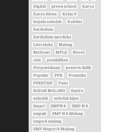
Digital
green school
Karya
Karya Siswa
Kelas 9
kepala sekolah
Koleksi
kurikulum
kurikulum merdeka
Literaloka
Malang
Motivasi
MPLS
Novel
osis
pendidikan
Perpustakaan
peserta didik
Popular
PPK
Pramuka
PRESTASI
Puisi
RADAR MALANG
Sastra
sekolah
sekolah hijau
Smart
SMPN 6
SMP N 6
smpn6
SMP N 6 Malang
smpn 6 malang
SMP Negeri 6 Malang