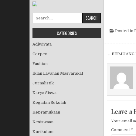
Search for:
Posted in
CATEGORIES
Adiwiyata
Post nav
Cerpen
← BERJUANG 
Fashion
Iklan Layanan Masyarakat
Jurnalistik
Karya Siswa
Kegiatan Sekolah
Leave a 
Kepramukaan
Your email a
Kesiswaan
Comment
*
Kurikulum