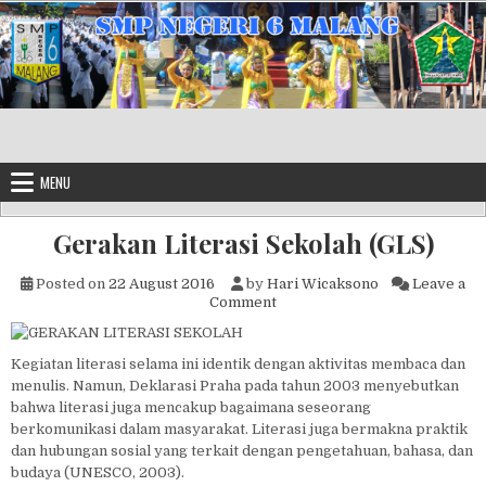
Skip to content
MENU
Gerakan Literasi Sekolah (GLS)
Posted on
22 August 2016
by
Hari Wicaksono
Leave a
on Gerakan Literasi Sekolah (
Comment
Kegiatan literasi selama ini identik dengan aktivitas membaca dan
menulis. Namun, Deklarasi Praha pada tahun 2003 menyebutkan
bahwa literasi juga mencakup bagaimana seseorang
berkomunikasi dalam masyarakat. Literasi juga bermakna praktik
dan hubungan sosial yang terkait dengan pengetahuan, bahasa, dan
budaya (UNESCO, 2003).