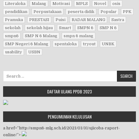
Literaloka
Malang
Motivasi
MPLS
Novel
osis
pendidikan
Perpustakaan
peserta didik
Popular
PPK
Pramuka
PRESTASI
Puisi
RADAR MALANG
Sastra
sekolah
sekolah hijau
Smart
SMPN 6
SMP N 6
smpn6
SMP N 6 Malang
smpn 6 malang
SMP Negeri 6 Malang
spentaloka
tryout
UNBK
usability
USBN
Search for:
DAFTAR ULANG PPDB 2023
PENGUMUMAN KELULUSAN
a href=”http://smpn6-mlg.sch.id/2021/01/31/ujicoba-raport-
online/”>