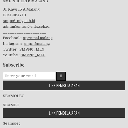
SMP NEGERI 6 MALANG
Jl. Kawi 15 A Malang
0341-364710
Perayaan HUT RI-74
smpn6-mlg.sch.id
admin@smpn6-mlg.sch.id
___________________
Facebook :
spenmal.malang
Instagram :
smpn6malang
visitasi PPK 2019
Twitter :
SMPN6_MLG
Youtube :
SMPN6_MLG
Subscribe
GSF 2019
LINK PEMBELAJARAN
SEAMOLEC
SEAMEO
Pembagian Ijazah 2020
LINK PEMBELAJARAN
Seamolec