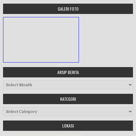
GALERI FOTO
ARSIP BERITA
MASA ORIENTASI PRAMUKA
Arsip Berita
Workshop Perangkat 2019
KATEGORI
Kategori
LOKASI
Purnawiyata 2019