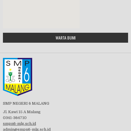
MPLS 2019
Google Maps Generator by
WARTA BUMI
PBB 2019
embedgooglemap.net
Tes Matrikulasi 2019
Perayaan HUT RI-74
SMP NEGERI 6 MALANG
Jl. Kawi 15 A Malang
0341-364710
smpn6-mlg.sch.id
admin@smpn6-mlg.sch.id
visitasi PPK 2019