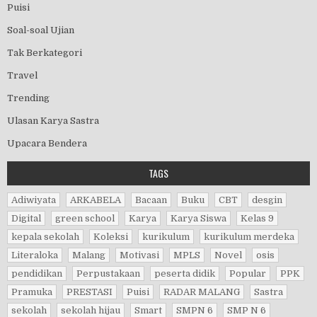
Puisi
Soal-soal Ujian
Tak Berkategori
Travel
Trending
Ulasan Karya Sastra
Upacara Bendera
TAGS
Adiwiyata
ARKABELA
Bacaan
Buku
CBT
desgin
Digital
green school
Karya
Karya Siswa
Kelas 9
kepala sekolah
Koleksi
kurikulum
kurikulum merdeka
Literaloka
Malang
Motivasi
MPLS
Novel
osis
pendidikan
Perpustakaan
peserta didik
Popular
PPK
Pramuka
PRESTASI
Puisi
RADAR MALANG
Sastra
sekolah
sekolah hijau
Smart
SMPN 6
SMP N 6