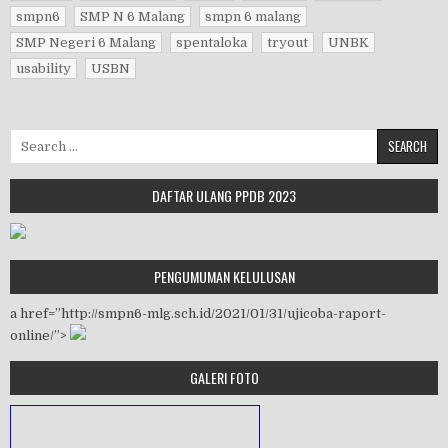
smpn6
SMP N 6 Malang
smpn 6 malang
SMP Negeri 6 Malang
spentaloka
tryout
UNBK
usability
USBN
Search for:
DAFTAR ULANG PPDB 2023
PENGUMUMAN KELULUSAN
a href=”http://smpn6-mlg.sch.id/2021/01/31/ujicoba-raport-
online/”>
GALERI FOTO