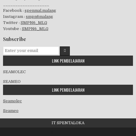
___________________
Facebook :
spenmal.malang
Instagram :
smpn6malang
Twitter :
SMPN6_MLG
Youtube :
SMPN6_MLG
GSF 2019
Subscribe
LINK PEMBELAJARAN
Pembagian Ijazah 2020
SEAMOLEC
SEAMEO
LINK PEMBELAJARAN
Workshop Penjaminan Mutu 2020
Seamolec
Seameo
IT SPENTALOKA
Kedatangan Wawalikota
Design by ThemesDNA.com