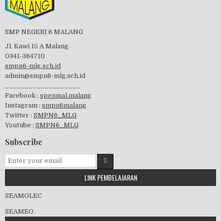
Perayaan HUT RI-74
SMP NEGERI 6 MALANG
Jl. Kawi 15 A Malang
0341-364710
smpn6-mlg.sch.id
admin@smpn6-mlg.sch.id
visitasi PPK 2019
___________________
Facebook :
spenmal.malang
Instagram :
smpn6malang
Twitter :
SMPN6_MLG
Youtube :
SMPN6_MLG
GSF 2019
Subscribe
LINK PEMBELAJARAN
Pembagian Ijazah 2020
SEAMOLEC
SEAMEO