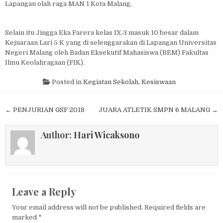
Lapangan olah raga MAN 1 Kota Malang.
Selain itu Jingga Eka Farera kelas IX.3 masuk 10 besar dalam
Kejuaraan Lari 5 K yang di selenggarakan di Lapangan Universitas
Negeri Malang oleh Badan Eksekutif Mahasiswa (BEM) Fakultas
Ilmu Keolahragaan (FIK).
Posted in
Kegiatan Sekolah
,
Kesiswaan
Post navigation
← PENJURIAN GSF 2018
JUARA ATLETIK SMPN 6 MALANG →
Author:
Hari Wicaksono
Leave a Reply
Your email address will not be published.
Required fields are
marked
*