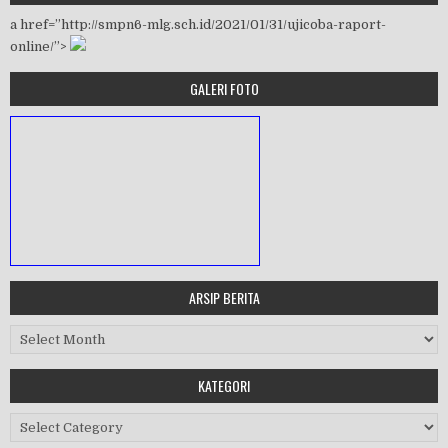
a href=”http://smpn6-mlg.sch.id/2021/01/31/ujicoba-raport-
online/”>
GALERI FOTO
ARSIP BERITA
MASA ORIENTASI PRAMUKA
Arsip Berita
Workshop Perangkat 2019
KATEGORI
Purnawiyata 2019
Kategori