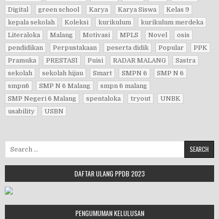
Digital
green school
Karya
Karya Siswa
Kelas 9
kepala sekolah
Koleksi
kurikulum
kurikulum merdeka
Literaloka
Malang
Motivasi
MPLS
Novel
osis
pendidikan
Perpustakaan
peserta didik
Popular
PPK
Pramuka
PRESTASI
Puisi
RADAR MALANG
Sastra
sekolah
sekolah hijau
Smart
SMPN 6
SMP N 6
smpn6
SMP N 6 Malang
smpn 6 malang
SMP Negeri 6 Malang
spentaloka
tryout
UNBK
usability
USBN
Search for:
DAFTAR ULANG PPDB 2023
PENGUMUMAN KELULUSAN