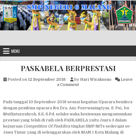
Skip to content
MENU
PASKABELA BERPRESTASI
Posted on
12 September 2018
by
Hari Wicaksono
Leave
on PASKABELA BERPRESTAS
a Comment
Pada tanggal 10 September 2018 seusai kegaitan Upacara bendera
dengan pembina upacara ibu Dra. Any Poerwaningtyas, S. Psi., bu
Mutliatuzzuhroh, S.S, S.Pd. selaku waka kesiswaan mengumumkan
prestasi yang telah di raih oleh PASKABELA yaitu Juara 3 dalam
kejuaraan
Competition Of Paskibra
tingkat SMP/MTs sederajat se-
Jawa Timur yang di selenggarakan oleh MAN 1 Kota Malang di