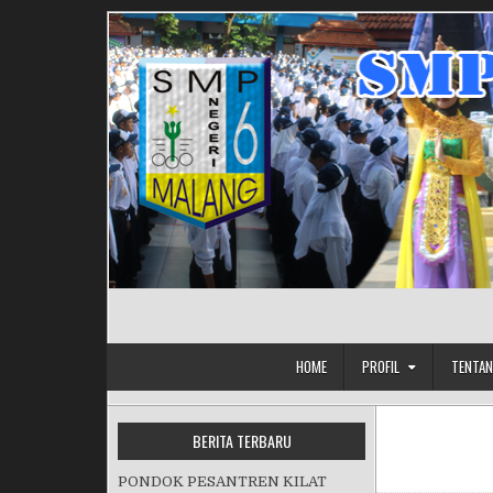
Skip to content
HOME
PROFIL
TENTAN
BERITA TERBARU
PONDOK PESANTREN KILAT