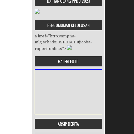
DAFTAR ULANG PPDB 2023
PENGUMUMAN KELULUSAN
a href=”http://smpn6-
mlg.sch.id/2021/01/31/ujicoba-
raport-online/”>
GALERI FOTO
ARSIP BERITA
MASA ORIENTASI PRAMUKA