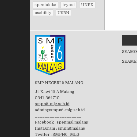
spentaloka
tryout
UNBK
usability
USBN
SEAMO
SEAME
SMP NEGERI 6 MALANG
Jl. Kawi 15 A Malang
0341-364710
smpn6-mlg.sch.id
admin@smpn6-mlg.sch.id
___________________
Facebook :
spenmal.malang
Instagram :
smpn6malang
Twitter :
SMPN6_MLG