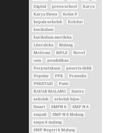
Digital
green school
Karya
Karya Siswa
Kelas 9
kepala sekolah
Koleksi
kurikulum
kurikulum merdeka
Literaloka
Malang
Motivasi
MPLS
Novel
osis
pendidikan
Perpustakaan
peserta didik
Popular
PPK
Pramuka
PRESTASI
Puisi
RADAR MALANG
Sastra
sekolah
sekolah hijau
Smart
SMPN 6
SMP N 6
smpn6
SMP N 6 Malang
smpn 6 malang
SMP Negeri 6 Malang