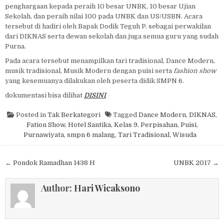
penghargaan kepada peraih 10 besar UNBK, 10 besar Ujian
Sekolah, dan peraih nilai 100 pada UNBK dan US/USBN. Acara
tersebut di hadiri oleh Bapak Dodik Teguh P. sebagai perwakilan
dari DIKNAS serta dewan sekolah dan juga semua guru yang sudah
Purna.
Pada acara tersebut menampilkan tari tradisional, Dance Modern,
musik tradisional, Musik Modern dengan puisi serta
fashion show
yang kesemuanya dilakukan oleh peserta didik SMPN 6.
dokumentasi bisa dilihat
DISINI
Posted in
Tak Berkategori
Tagged
Dance Modern
,
DIKNAS
,
Fation Show
,
Hotel Santika
,
Kelas 9
,
Perpisahan
,
Puisi
,
Purnawiyata
,
smpn 6 malang
,
Tari Tradisional
,
Wisuda
Post navigation
← Pondok Ramadhan 1438 H
UNBK 2017 →
Author:
Hari Wicaksono