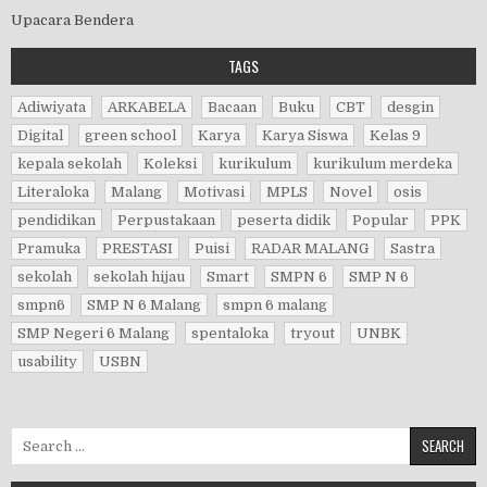
Upacara Bendera
TAGS
Adiwiyata
ARKABELA
Bacaan
Buku
CBT
desgin
Digital
green school
Karya
Karya Siswa
Kelas 9
kepala sekolah
Koleksi
kurikulum
kurikulum merdeka
Literaloka
Malang
Motivasi
MPLS
Novel
osis
pendidikan
Perpustakaan
peserta didik
Popular
PPK
Pramuka
PRESTASI
Puisi
RADAR MALANG
Sastra
sekolah
sekolah hijau
Smart
SMPN 6
SMP N 6
smpn6
SMP N 6 Malang
smpn 6 malang
SMP Negeri 6 Malang
spentaloka
tryout
UNBK
usability
USBN
Search for: