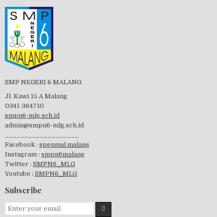
PBB 2019
Tes Matrikulasi 2019
SMP NEGERI 6 MALANG
Jl. Kawi 15 A Malang
0341-364710
Perayaan HUT RI-74
smpn6-mlg.sch.id
admin@smpn6-mlg.sch.id
___________________
Facebook :
spenmal.malang
Instagram :
smpn6malang
visitasi PPK 2019
Twitter :
SMPN6_MLG
Youtube :
SMPN6_MLG
Subscribe
GSF 2019