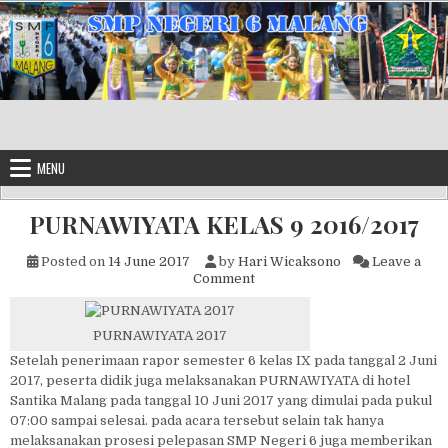
Skip to content
MENU
PURNAWIYATA KELAS 9 2016/2017
Posted on
14 June 2017
by
Hari Wicaksono
Leave a
on PURNAWIYATA KELAS 9 20
Comment
PURNAWIYATA 2017
Setelah penerimaan rapor semester 6 kelas IX pada tanggal 2 Juni
2017, peserta didik juga melaksanakan PURNAWIYATA di hotel
Santika Malang pada tanggal 10 Juni 2017 yang dimulai pada pukul
07:00 sampai selesai. pada acara tersebut selain tak hanya
melaksanakan prosesi pelepasan SMP Negeri 6 juga memberikan