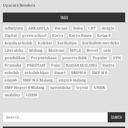
Upacara Bendera
TAGS
Adiwiyata
ARKABELA
Bacaan
Buku
CBT
desgin
Digital
green school
Karya
Karya Siswa
Kelas 9
kepala sekolah
Koleksi
kurikulum
kurikulum merdeka
Literaloka
Malang
Motivasi
MPLS
Novel
osis
pendidikan
Perpustakaan
peserta didik
Popular
PPK
Pramuka
PRESTASI
Puisi
RADAR MALANG
Sastra
sekolah
sekolah hijau
Smart
SMPN 6
SMP N 6
smpn6
SMP N 6 Malang
smpn 6 malang
SMP Negeri 6 Malang
spentaloka
tryout
UNBK
usability
USBN
Search for: