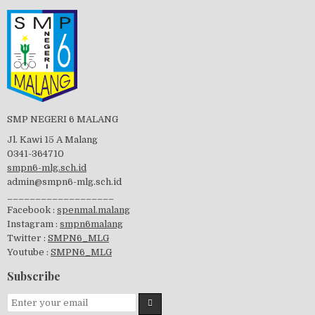
PBB 2019
Tes Matrikulasi 2019
SMP NEGERI 6 MALANG
Jl. Kawi 15 A Malang
0341-364710
Perayaan HUT RI-74
smpn6-mlg.sch.id
admin@smpn6-mlg.sch.id
___________________
Facebook :
spenmal.malang
Instagram :
smpn6malang
visitasi PPK 2019
Twitter :
SMPN6_MLG
Youtube :
SMPN6_MLG
Subscribe
GSF 2019