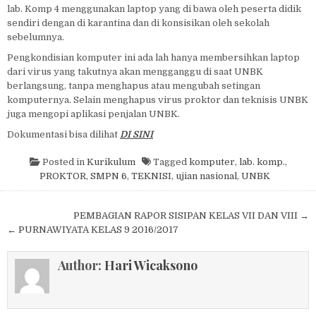
lab. Komp 4 menggunakan laptop yang di bawa oleh peserta didik
sendiri dengan di karantina dan di konsisikan oleh sekolah
sebelumnya.
Pengkondisian komputer ini ada lah hanya membersihkan laptop
dari virus yang takutnya akan mengganggu di saat UNBK
berlangsung, tanpa menghapus atau mengubah setingan
komputernya. Selain menghapus virus proktor dan teknisis UNBK
juga mengopi aplikasi penjalan UNBK.
Dokumentasi bisa dilihat
DI SINI
Posted in
Kurikulum
Tagged
komputer
,
lab. komp.
,
PROKTOR
,
SMPN 6
,
TEKNISI
,
ujian nasional
,
UNBK
Post navigation
PEMBAGIAN RAPOR SISIPAN KELAS VII DAN VIII →
← PURNAWIYATA KELAS 9 2016/2017
Author:
Hari Wicaksono