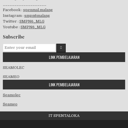
___________________
Facebook :
spenmal.malang
Instagram :
smpn6malang
Twitter :
SMPN6_MLG
Youtube :
SMPN6_MLG
GSF 2019
Subscribe
LINK PEMBELAJARAN
Pembagian Ijazah 2020
SEAMOLEC
SEAMEO
LINK PEMBELAJARAN
Workshop Penjaminan Mutu 2020
Seamolec
Seameo
IT SPENTALOKA
Kedatangan Wawalikota
Design by ThemesDNA.com