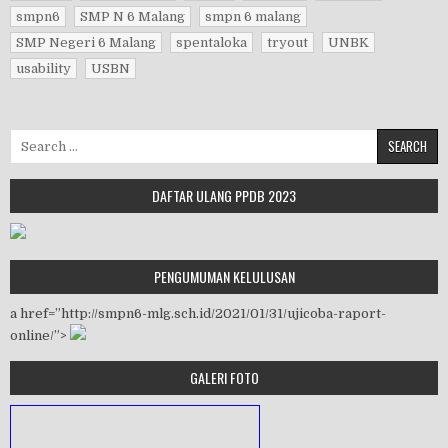
smpn6
SMP N 6 Malang
smpn 6 malang
SMP Negeri 6 Malang
spentaloka
tryout
UNBK
usability
USBN
Search for:
DAFTAR ULANG PPDB 2023
PENGUMUMAN KELULUSAN
a href=”http://smpn6-mlg.sch.id/2021/01/31/ujicoba-raport-
online/”>
GALERI FOTO