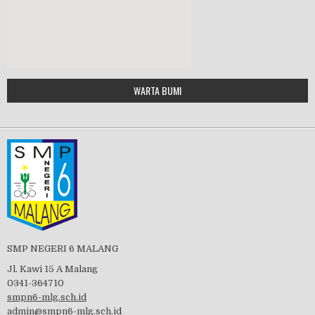
MPLS 2019
Google Maps Generator by
WARTA BUMI
PBB 2019
embedgooglemap.net
Tes Matrikulasi 2019
Perayaan HUT RI-74
SMP NEGERI 6 MALANG
Jl. Kawi 15 A Malang
0341-364710
smpn6-mlg.sch.id
admin@smpn6-mlg.sch.id
visitasi PPK 2019