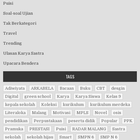
Puisi
Soal-soal Ujian
Tak Berkategori
Travel
Trending
Ulasan Karya Sastra
Upacara Bendera
TAGS
Adiwiyata
ARKABELA
Bacaan
Buku
CBT
desgin
Digital
green school
Karya
Karya Siswa
Kelas 9
kepala sekolah
Koleksi
kurikulum
kurikulum merdeka
Literaloka
Malang
Motivasi
MPLS
Novel
osis
pendidikan
Perpustakaan
peserta didik
Popular
PPK
Pramuka
PRESTASI
Puisi
RADAR MALANG
Sastra
sekolah
sekolah hijau
Smart
SMPN 6
SMP N 6