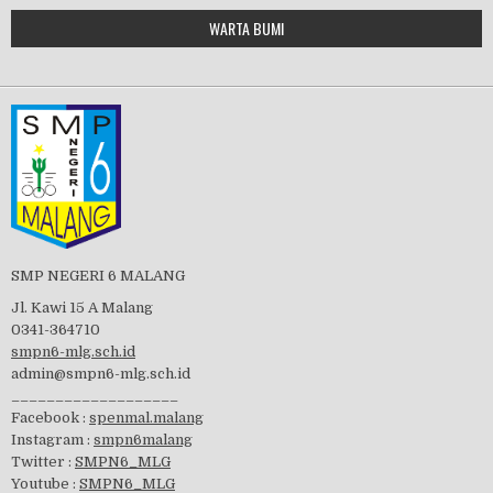
Google Maps Generator by
WARTA BUMI
PBB 2019
embedgooglemap.net
Tes Matrikulasi 2019
Perayaan HUT RI-74
SMP NEGERI 6 MALANG
Jl. Kawi 15 A Malang
0341-364710
smpn6-mlg.sch.id
admin@smpn6-mlg.sch.id
visitasi PPK 2019
___________________
Facebook :
spenmal.malang
Instagram :
smpn6malang
Twitter :
SMPN6_MLG
Youtube :
SMPN6_MLG
GSF 2019