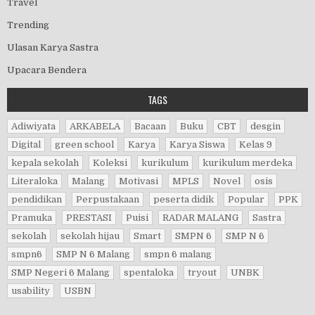
Travel
Trending
Ulasan Karya Sastra
Upacara Bendera
TAGS
Adiwiyata
ARKABELA
Bacaan
Buku
CBT
desgin
Digital
green school
Karya
Karya Siswa
Kelas 9
kepala sekolah
Koleksi
kurikulum
kurikulum merdeka
Literaloka
Malang
Motivasi
MPLS
Novel
osis
pendidikan
Perpustakaan
peserta didik
Popular
PPK
Pramuka
PRESTASI
Puisi
RADAR MALANG
Sastra
sekolah
sekolah hijau
Smart
SMPN 6
SMP N 6
smpn6
SMP N 6 Malang
smpn 6 malang
SMP Negeri 6 Malang
spentaloka
tryout
UNBK
usability
USBN