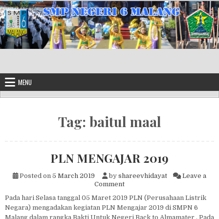
Skip to content
MENU
Tag:
baitul maal
PLN MENGAJAR 2019
Posted on
5 March 2019
by
shareevhidayat
Leave a
on PLN MENGAJAR 2019
Comment
Pada hari Selasa tanggal 05 Maret 2019 PLN (Perusahaan Listrik
Negara) mengadakan kegiatan PLN Mengajar 2019 di SMPN 6
Malang dalam rangka Bakti Untuk Negeri Back to Almamater . Pada