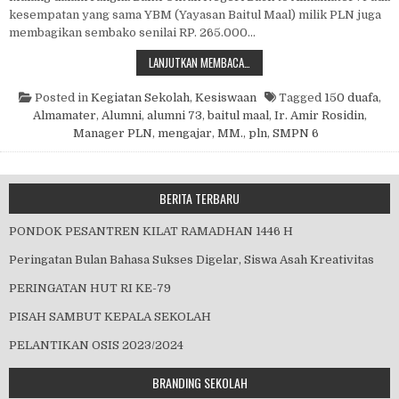
kesempatan yang sama YBM (Yayasan Baitul Maal) milik PLN juga
membagikan sembako senilai RP. 265.000…
PLN MENGAJAR 2019
LANJUTKAN MEMBACA…
Posted in
Kegiatan Sekolah
,
Kesiswaan
Tagged
150 duafa
,
Almamater
,
Alumni
,
alumni 73
,
baitul maal
,
Ir. Amir Rosidin
,
Manager PLN
,
mengajar
,
MM.
,
pln
,
SMPN 6
BERITA TERBARU
PONDOK PESANTREN KILAT RAMADHAN 1446 H
Peringatan Bulan Bahasa Sukses Digelar, Siswa Asah Kreativitas
PERINGATAN HUT RI KE-79
PISAH SAMBUT KEPALA SEKOLAH
PELANTIKAN OSIS 2023/2024
BRANDING SEKOLAH