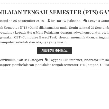
NILAIAN TENGAH SEMESTER (PTS) GAN
sted on
25 September 2018
by
Hari Wicaksono
Leave a Com
ah Semester (PTS) Ganjil dilaksanakan mulai Senin tanggal 24 Septem
enuhnya kepada Guru Mata Pelajaran, dengan jadwal yang diatur oleh
gunakan CBT (Computer Based Tast) dengan memanfaatkan jaringan i
komputer sekolah, dan ada juga yang masih…
PENILAIAN TENGAH SEMESTER (PT
LANJUTKAN MEMBACA…
Kurikulum
,
Tak Berkategori
Tagged
CBT
,
internet
,
laboratorium k
papper
,
pembelajaran
,
penialaian tengah semester
,
PTS
,
smpn6
,
UJIA