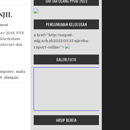
DAFTAR ULANG PPDB 2023
JIL
PENGUMUMAN KELULUSAN
on PENILAIAN TENGAH SEMESTER (PTS) GANJIL
ment
ber 2018. PTS
a href=”http://smpn6-
 kurikulum.
mlg.sch.id/2021/01/31/ujicoba-
nternet dan
raport-online/”>
GALERI FOTO
S) GANJIL
omputer
,
mata
N
,
ulangan
ARSIP BERITA
MASA ORIENTASI PRAMUKA