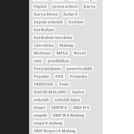
Digital
green school
Karya
Karya Siswa
Kelas 9
kepala sekolah
Koleksi
kurikulum
kurikulum merdeka
Literaloka
Malang
Motivasi
MPLS
Novel
osis
pendidikan
Perpustakaan
peserta didik
Popular
PPK
Pramuka
PRESTASI
Puisi
RADAR MALANG
Sastra
sekolah
sekolah hijau
Smart
SMPN 6
SMP N 6
smpn6
SMP N 6 Malang
smpn 6 malang
SMP Negeri 6 Malang