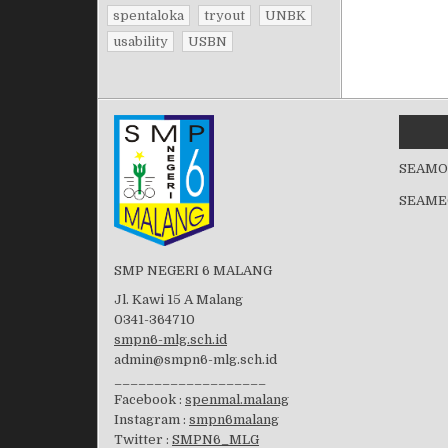
spentaloka
tryout
UNBK
usability
USBN
SEAMO
SEAME
SMP NEGERI 6 MALANG
Jl. Kawi 15 A Malang
0341-364710
smpn6-mlg.sch.id
admin@smpn6-mlg.sch.id
___________________
Facebook :
spenmal.malang
Instagram :
smpn6malang
Twitter :
SMPN6_MLG