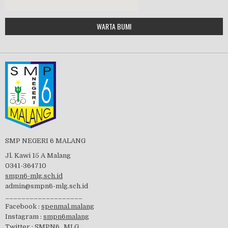
Google Maps Generator by
WARTA BUMI
PBB 2019
embedgooglemap.net
Tes Matrikulasi 2019
Perayaan HUT RI-74
SMP NEGERI 6 MALANG
Jl. Kawi 15 A Malang
0341-364710
smpn6-mlg.sch.id
admin@smpn6-mlg.sch.id
visitasi PPK 2019
___________________
Facebook :
spenmal.malang
Instagram :
smpn6malang
Twitter :
SMPN6_MLG