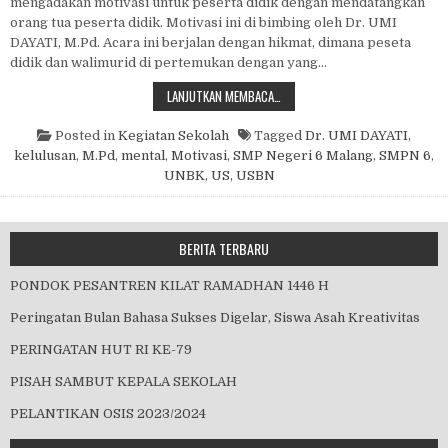
mengadakan motivasi untuk peserta didik dengan mendatangkan
orang tua peserta didik. Motivasi ini di bimbing oleh Dr. UMI
DAYATI, M.Pd. Acara ini berjalan dengan hikmat, dimana peseta
didik dan walimurid di pertemukan dengan yang…
MOTIVASI MENJELANG US/USBN &
LANJUTKAN MEMBACA…
Posted in
Kegiatan Sekolah
Tagged
Dr. UMI DAYATI
,
kelulusan
,
M.Pd
,
mental
,
Motivasi
,
SMP Negeri 6 Malang
,
SMPN 6
,
UNBK
,
US
,
USBN
BERITA TERBARU
PONDOK PESANTREN KILAT RAMADHAN 1446 H
Peringatan Bulan Bahasa Sukses Digelar, Siswa Asah Kreativitas
PERINGATAN HUT RI KE-79
PISAH SAMBUT KEPALA SEKOLAH
PELANTIKAN OSIS 2023/2024