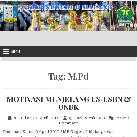
Skip to content
MENU
Tag:
M.Pd
MOTIVASI MENJELANG US/USBN &
UNBK
Posted on
10 April 2017
by
Hari Wicaksono
Leave a
on MOTIVASI MENJELANG U
Comment
Pada hari Kamis 6 April 2017 SMP Negeri 6 Malang telah