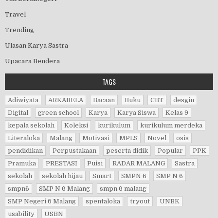
Travel
Trending
Ulasan Karya Sastra
Upacara Bendera
TAGS
Adiwiyata
ARKABELA
Bacaan
Buku
CBT
desgin
Digital
green school
Karya
Karya Siswa
Kelas 9
kepala sekolah
Koleksi
kurikulum
kurikulum merdeka
Literaloka
Malang
Motivasi
MPLS
Novel
osis
pendidikan
Perpustakaan
peserta didik
Popular
PPK
Pramuka
PRESTASI
Puisi
RADAR MALANG
Sastra
sekolah
sekolah hijau
Smart
SMPN 6
SMP N 6
smpn6
SMP N 6 Malang
smpn 6 malang
SMP Negeri 6 Malang
spentaloka
tryout
UNBK
usability
USBN