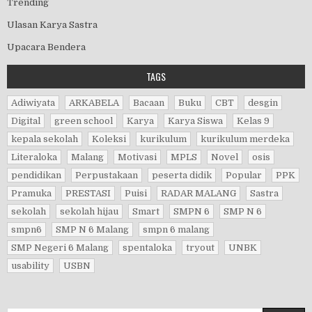
Trending
Ulasan Karya Sastra
Upacara Bendera
TAGS
Adiwiyata
ARKABELA
Bacaan
Buku
CBT
desgin
Digital
green school
Karya
Karya Siswa
Kelas 9
kepala sekolah
Koleksi
kurikulum
kurikulum merdeka
Literaloka
Malang
Motivasi
MPLS
Novel
osis
pendidikan
Perpustakaan
peserta didik
Popular
PPK
Pramuka
PRESTASI
Puisi
RADAR MALANG
Sastra
sekolah
sekolah hijau
Smart
SMPN 6
SMP N 6
smpn6
SMP N 6 Malang
smpn 6 malang
SMP Negeri 6 Malang
spentaloka
tryout
UNBK
usability
USBN