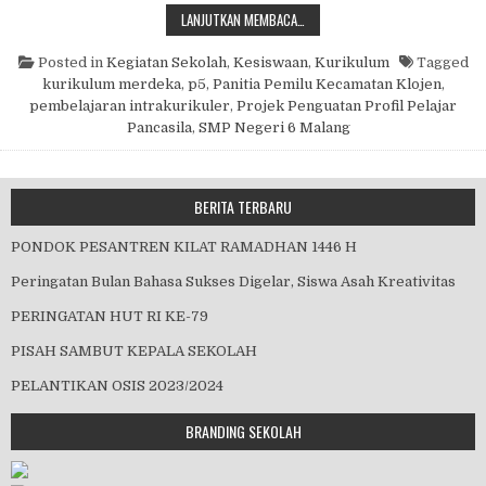
PERJALANAN SUARA DEMOKRASI D
LANJUTKAN MEMBACA…
Posted in
Kegiatan Sekolah
,
Kesiswaan
,
Kurikulum
Tagged
kurikulum merdeka
,
p5
,
Panitia Pemilu Kecamatan Klojen
,
pembelajaran intrakurikuler
,
Projek Penguatan Profil Pelajar
Pancasila
,
SMP Negeri 6 Malang
BERITA TERBARU
PONDOK PESANTREN KILAT RAMADHAN 1446 H
Peringatan Bulan Bahasa Sukses Digelar, Siswa Asah Kreativitas
PERINGATAN HUT RI KE-79
PISAH SAMBUT KEPALA SEKOLAH
PELANTIKAN OSIS 2023/2024
BRANDING SEKOLAH