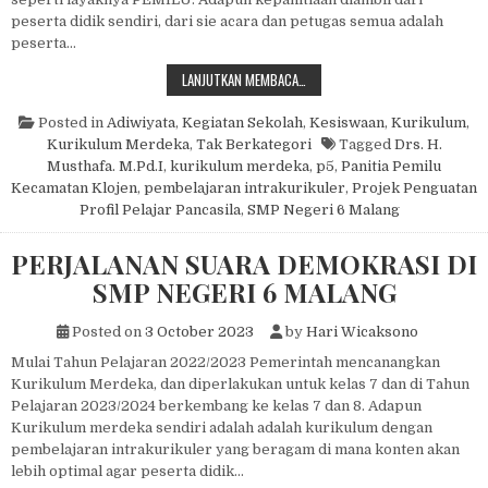
peserta didik sendiri, dari sie acara dan petugas semua adalah
peserta…
PEMILIHAN KETUA OSIS
LANJUTKAN MEMBACA…
Posted in
Adiwiyata
,
Kegiatan Sekolah
,
Kesiswaan
,
Kurikulum
,
Kurikulum Merdeka
,
Tak Berkategori
Tagged
Drs. H.
Musthafa. M.Pd.I
,
kurikulum merdeka
,
p5
,
Panitia Pemilu
Kecamatan Klojen
,
pembelajaran intrakurikuler
,
Projek Penguatan
Profil Pelajar Pancasila
,
SMP Negeri 6 Malang
PERJALANAN SUARA DEMOKRASI DI
SMP NEGERI 6 MALANG
Posted on
3 October 2023
by
Hari Wicaksono
Mulai Tahun Pelajaran 2022/2023 Pemerintah mencanangkan
Kurikulum Merdeka, dan diperlakukan untuk kelas 7 dan di Tahun
Pelajaran 2023/2024 berkembang ke kelas 7 dan 8. Adapun
Kurikulum merdeka sendiri adalah adalah kurikulum dengan
pembelajaran intrakurikuler yang beragam di mana konten akan
lebih optimal agar peserta didik…