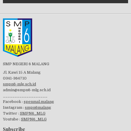
Tes Matrikulasi 2019
Perayaan HUT RI-74
SMP NEGERI 6 MALANG
Jl. Kawi 15 A Malang
0341-364710
smpn6-mlg.sch.id
admin@smpn6-mlg.sch.id
visitasi PPK 2019
___________________
Facebook :
spenmal.malang
Instagram :
smpn6malang
Twitter :
SMPN6_MLG
Youtube :
SMPN6_MLG
GSF 2019
Subscribe