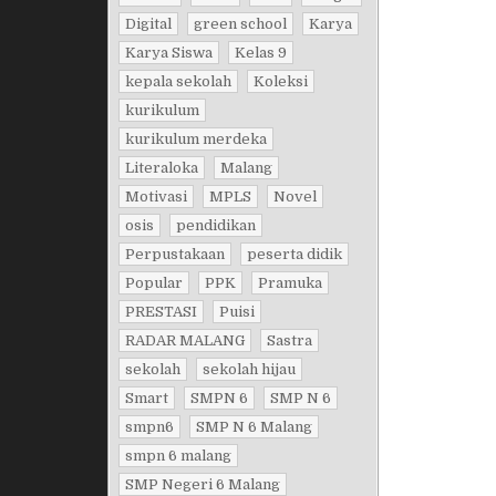
Digital
green school
Karya
Karya Siswa
Kelas 9
kepala sekolah
Koleksi
kurikulum
kurikulum merdeka
Literaloka
Malang
Motivasi
MPLS
Novel
osis
pendidikan
Perpustakaan
peserta didik
Popular
PPK
Pramuka
PRESTASI
Puisi
RADAR MALANG
Sastra
sekolah
sekolah hijau
Smart
SMPN 6
SMP N 6
smpn6
SMP N 6 Malang
smpn 6 malang
SMP Negeri 6 Malang