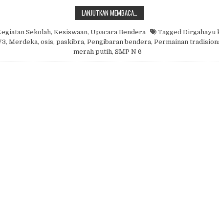
DIRGAHAYU INDONESIA KE 73
LANJUTKAN MEMBACA…
egiatan Sekolah
,
Kesiswaan
,
Upacara Bendera
Tagged
Dirgahayu
73
,
Merdeka
,
osis
,
paskibra
,
Pengibaran bendera
,
Permainan tradision
merah putih
,
SMP N 6