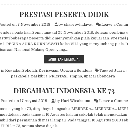
PRESTASI PESERTA DIDIK
osted on
7 November 2018
by
shareevhidayat
Leave a Comm
bendera pada hari Senin tanggal 05 November 2018, dengan pembina 
Hastuti beberapa peserta didik menyerahkan piala kejuaraan. Prestasi 
ah: 1. REGINA AURA KURNIAWATI kelas VII.1 yang menyumbang piala J
juaraan Nasional Malang Open yang…
PRESTASI PESERTA DIDIK
LANJUTKAN MEMBACA…
 in
Kegiatan Sekolah
,
Kesiswaan
,
Upacara Bendera
Tagged
Juara
,
j
paskabela
,
paskibra
,
PRESTASI
,
smpn6
,
upacara bendera
DIRGAHAYU INDONESIA KE 73
Posted on
17 August 2018
by
Hari Wicaksono
Leave a Comme
donesia yang ke 73, dirgahayu bangsaku. MERDEKA… MERDEKA… ME
erdekaan pada tanggal 16 Agustus kali ini sekolah telah mengadaka
mbil dari permainan di masa lampau. Pada tanggal 16 Agustus 2018 se
T RI ke 73, semua siswa diajak…