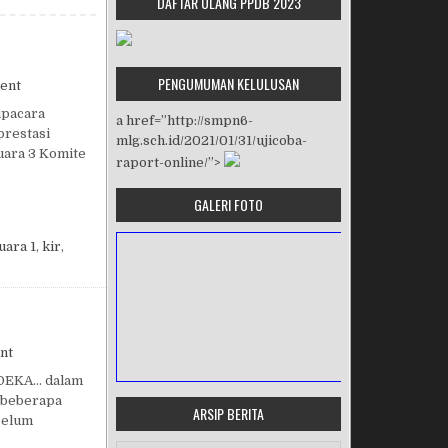
DAFTAR ULANG PPDB 2023
PENGUMUMAN KELULUSAN
on PRESTASI PESERTA DIDIK
ent
upacara
a href=”http://smpn6-
prestasi
mlg.sch.id/2021/01/31/ujicoba-
uara 3 Komite
raport-online/”>
GALERI FOTO
uara 1
,
kir
,
on DIRGAHAYU INDONESIA KE 73
nt
RDEKA… dalam
n beberapa
ARSIP BERITA
belum
MASA ORIENTASI PRAMUKA