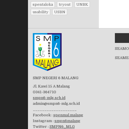
spentaloka
tryout
UNBK
usability
USBN
SEAMO
SEAME
SMP NEGERI 6 MALANG
Jl. Kawi 15 A Malang
0341-364710
smpn6-mlg.sch.id
admin@smpn6-mlg.sch.id
___________________
Facebook :
spenmal.malang
Instagram :
smpn6malang
Twitter :
SMPN6_MLG