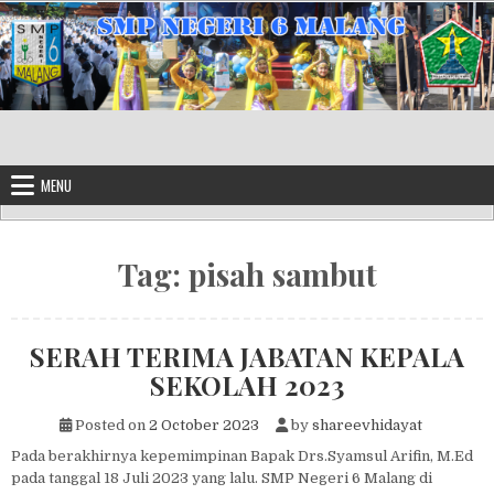
Skip to content
MENU
Tag:
pisah sambut
SERAH TERIMA JABATAN KEPALA
SEKOLAH 2023
Posted on
2 October 2023
by
shareevhidayat
Pada berakhirnya kepemimpinan Bapak Drs.Syamsul Arifin, M.Ed
pada tanggal 18 Juli 2023 yang lalu. SMP Negeri 6 Malang di