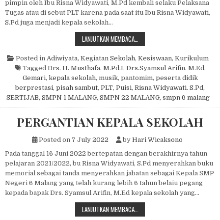
pimpin oleh Ibu Risna Widyawati, M.Pd kembali selaku Pelaksana
Tugas atau di sebut PLT karena pada saat itu Ibu Risna Widyawati,
S.Pd juga menjadi kepala sekolah…
SERAH TERIMA JABATAN KEPALA S
LANJUTKAN MEMBACA…
Posted in
Adiwiyata
,
Kegiatan Sekolah
,
Kesiswaan
,
Kurikulum
Tagged
Drs. H. Musthafa. M.Pd.I
,
Drs.Syamsul Arifin. M.Ed
,
Gemari
,
kepala sekolah
,
musik
,
pantomim
,
peserta didik
berprestasi
,
pisah sambut
,
PLT
,
Puisi
,
Risna Widyawati. S.Pd
,
SERTIJAB
,
SMPN 1 MALANG
,
SMPN 22 MALANG
,
smpn 6 malang
PERGANTIAN KEPALA SEKOLAH
Posted on
7 July 2022
by
Hari Wicaksono
Pada tanggal 16 Juni 2022 bertepatan dengan berakhirnya tahun
pelajaran 2021/2022, bu Risna Widyawati, S.Pd menyerahkan buku
memorial sebagai tanda menyerahkan jabatan sebagai Kepala SMP
Negeri 6 Malang yang telah kurang lebih 6 tahun belaiu pegang
kepada bapak Drs. Syamsul Arifin, M.Ed kepala sekolah yang…
PERGANTIAN KEPALA SEKOLAH
LANJUTKAN MEMBACA…