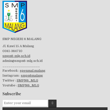
Tes Matrikulasi 2019
Perayaan HUT RI-74
SMP NEGERI 6 MALANG
Jl. Kawi 15 A Malang
0341-364710
smpn6-mlg.sch.id
admin@smpn6-mlg.sch.id
visitasi PPK 2019
___________________
Facebook :
spenmal.malang
Instagram :
smpn6malang
Twitter :
SMPN6_MLG
Youtube :
SMPN6_MLG
GSF 2019
Subscribe