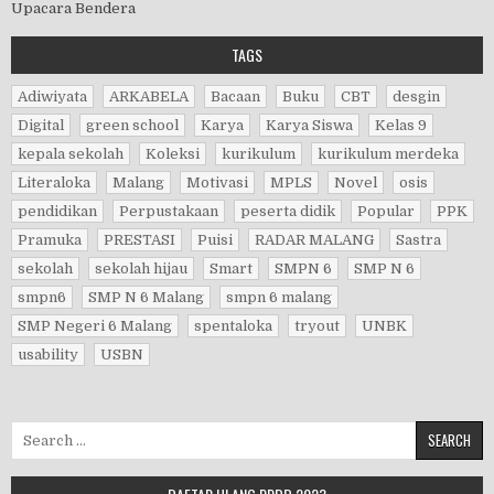
Upacara Bendera
TAGS
Adiwiyata
ARKABELA
Bacaan
Buku
CBT
desgin
Digital
green school
Karya
Karya Siswa
Kelas 9
kepala sekolah
Koleksi
kurikulum
kurikulum merdeka
Literaloka
Malang
Motivasi
MPLS
Novel
osis
pendidikan
Perpustakaan
peserta didik
Popular
PPK
Pramuka
PRESTASI
Puisi
RADAR MALANG
Sastra
sekolah
sekolah hijau
Smart
SMPN 6
SMP N 6
smpn6
SMP N 6 Malang
smpn 6 malang
SMP Negeri 6 Malang
spentaloka
tryout
UNBK
usability
USBN
Search for: