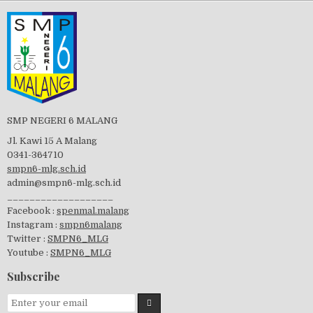
Tes Matrikulasi 2019
Perayaan HUT RI-74
SMP NEGERI 6 MALANG
Jl. Kawi 15 A Malang
0341-364710
smpn6-mlg.sch.id
admin@smpn6-mlg.sch.id
visitasi PPK 2019
___________________
Facebook :
spenmal.malang
Instagram :
smpn6malang
Twitter :
SMPN6_MLG
Youtube :
SMPN6_MLG
GSF 2019
Subscribe