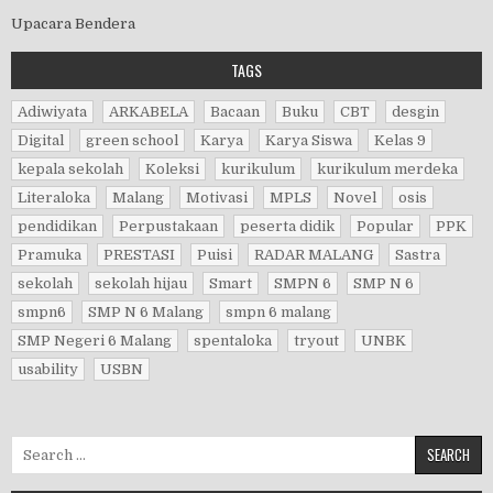
Upacara Bendera
TAGS
Adiwiyata
ARKABELA
Bacaan
Buku
CBT
desgin
Digital
green school
Karya
Karya Siswa
Kelas 9
kepala sekolah
Koleksi
kurikulum
kurikulum merdeka
Literaloka
Malang
Motivasi
MPLS
Novel
osis
pendidikan
Perpustakaan
peserta didik
Popular
PPK
Pramuka
PRESTASI
Puisi
RADAR MALANG
Sastra
sekolah
sekolah hijau
Smart
SMPN 6
SMP N 6
smpn6
SMP N 6 Malang
smpn 6 malang
SMP Negeri 6 Malang
spentaloka
tryout
UNBK
usability
USBN
Search for: