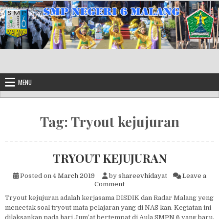
Skip to content
MENU
Tag:
Tryout kejujuran
TRYOUT KEJUJURAN
Posted on
4 March 2019
by
shareevhidayat
Leave a
on TRYOUT KEJUJURAN
Comment
Tryout kejujuran adalah kerjasama DISDIK dan Radar Malang yeng
mencetak soal tryout mata pelajaran yang di NAS kan. Kegiatan ini
dilaksankan pada hari Jum’at bertempat di Aula SMPN 6 yang baru.