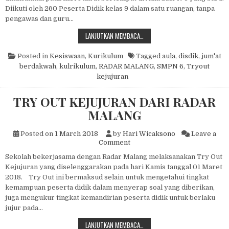
Diikuti oleh 260 Peserta Didik kelas 9 dalam satu ruangan, tanpa
pengawas dan guru…
TRYOUT KEJUJURAN
LANJUTKAN MEMBACA…
Posted in
Kesiswaan
,
Kurikulum
Tagged
aula
,
disdik
,
jum'at
berdakwah
,
kulrikulum
,
RADAR MALANG
,
SMPN 6
,
Tryout
kejujuran
TRY OUT KEJUJURAN DARI RADAR
MALANG
Posted on
1 March 2018
by
Hari Wicaksono
Leave a
on TRY OUT KEJUJURAN DA
Comment
Sekolah bekerjasama dengan Radar Malang melaksanakan Try Out
Kejujuran yang diselenggarakan pada hari Kamis tanggal 01 Maret
2018. Try Out ini bermaksud selain untuk mengetahui tingkat
kemampuan peserta didik dalam menyerap soal yang diberikan,
juga mengukur tingkat kemandirian peserta didik untuk berlaku
jujur pada…
TRY OUT KEJUJURAN DARI RADAR
LANJUTKAN MEMBACA…