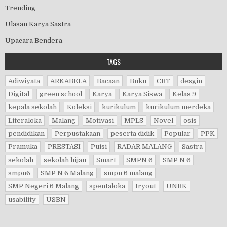
Trending
Ulasan Karya Sastra
Upacara Bendera
TAGS
Adiwiyata
ARKABELA
Bacaan
Buku
CBT
desgin
Digital
green school
Karya
Karya Siswa
Kelas 9
kepala sekolah
Koleksi
kurikulum
kurikulum merdeka
Literaloka
Malang
Motivasi
MPLS
Novel
osis
pendidikan
Perpustakaan
peserta didik
Popular
PPK
Pramuka
PRESTASI
Puisi
RADAR MALANG
Sastra
sekolah
sekolah hijau
Smart
SMPN 6
SMP N 6
smpn6
SMP N 6 Malang
smpn 6 malang
SMP Negeri 6 Malang
spentaloka
tryout
UNBK
usability
USBN