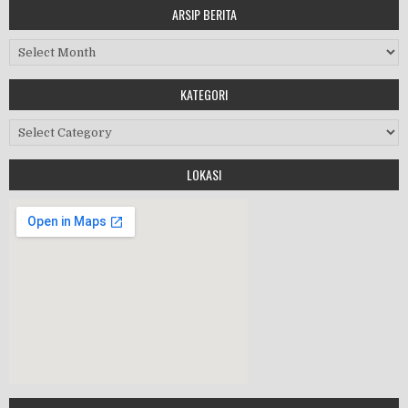
ARSIP BERITA
MASA ORIENTASI PRAMUKA
Arsip Berita
Workshop Perangkat 2019
KATEGORI
Purnawiyata 2019
Kategori
LOKASI
HALAL BIHALAL
MPLS 2019
Google Maps Generator by