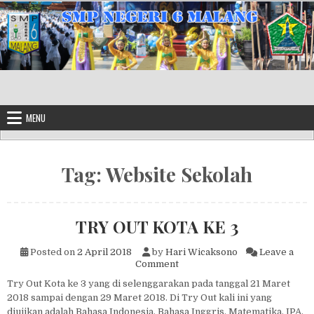
Skip to content
MENU
Tag:
Website Sekolah
TRY OUT KOTA KE 3
Posted on
2 April 2018
by
Hari Wicaksono
Leave a
on TRY OUT KOTA KE 3
Comment
Try Out Kota ke 3 yang di selenggarakan pada tanggal 21 Maret
2018 sampai dengan 29 Maret 2018. Di Try Out kali ini yang
diujikan adalah Bahasa Indonesia, Bahasa Inggris, Matematika, IPA,