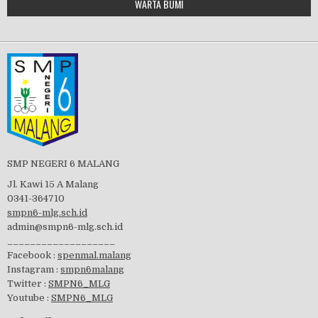
WARTA BUMI
PBB 2019
embedgooglemap.net
Tes Matrikulasi 2019
Perayaan HUT RI-74
SMP NEGERI 6 MALANG
Jl. Kawi 15 A Malang
0341-364710
smpn6-mlg.sch.id
admin@smpn6-mlg.sch.id
visitasi PPK 2019
___________________
Facebook :
spenmal.malang
Instagram :
smpn6malang
Twitter :
SMPN6_MLG
Youtube :
SMPN6_MLG
GSF 2019