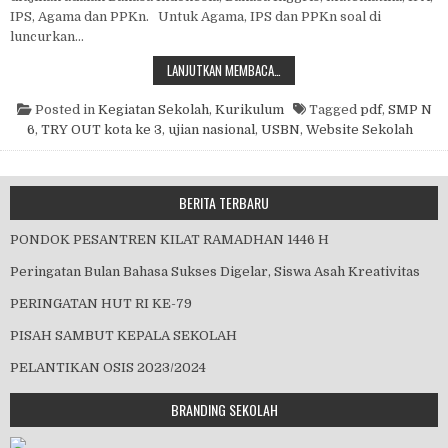
IPS, Agama dan PPKn. Untuk Agama, IPS dan PPKn soal di
luncurkan…
TRY OUT KOTA KE 3
LANJUTKAN MEMBACA…
Posted in
Kegiatan Sekolah
,
Kurikulum
Tagged
pdf
,
SMP N
6
,
TRY OUT kota ke 3
,
ujian nasional
,
USBN
,
Website Sekolah
BERITA TERBARU
PONDOK PESANTREN KILAT RAMADHAN 1446 H
Peringatan Bulan Bahasa Sukses Digelar, Siswa Asah Kreativitas
PERINGATAN HUT RI KE-79
PISAH SAMBUT KEPALA SEKOLAH
PELANTIKAN OSIS 2023/2024
BRANDING SEKOLAH