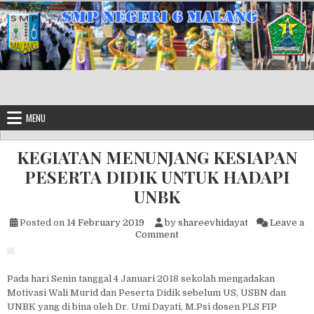
Skip to content
MENU
KEGIATAN MENUNJANG KESIAPAN
PESERTA DIDIK UNTUK HADAPI
UNBK
Posted on
14 February 2019
by
shareevhidayat
Leave a
on KEGIATAN MENUNJANG K
Comment
Pada hari Senin tanggal 4 Januari 2018 sekolah mengadakan
Motivasi Wali Murid dan Peserta Didik sebelum US, USBN dan
UNBK yang di bina oleh Dr. Umi Dayati, M.Psi dosen PLS FIP