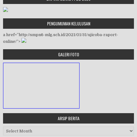
PENGUMUMAN KELULUSAN
a href=”http://smpn6-mlg.sch.id/2021/01/31/ujicoba-raport-
online/”>
GALERI FOTO
ARSIP BERITA
MASA ORIENTASI PRAMUKA
Arsip Berita