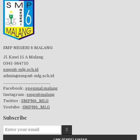
PBB 2019
SMP NEGERI 6 MALANG
Tes Matrikulasi 2019
Jl. Kawi 15 A Malang
0341-364710
smpn6-mlg.sch.id
admin@smpn6-mlg.sch.id
___________________
Perayaan HUT RI-74
Facebook :
spenmal.malang
Instagram :
smpn6malang
Twitter :
SMPN6_MLG
Youtube :
SMPN6_MLG
visitasi PPK 2019
Subscribe
LINK PEMBELAJARAN