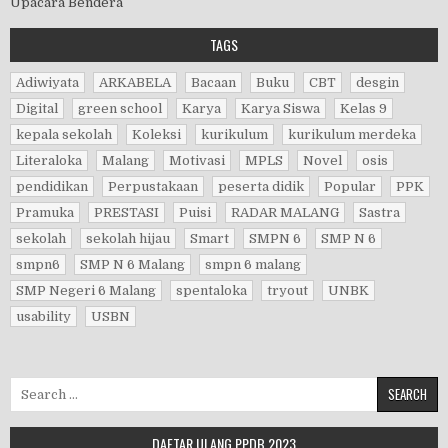
Upacara Bendera
TAGS
Adiwiyata
ARKABELA
Bacaan
Buku
CBT
desgin
Digital
green school
Karya
Karya Siswa
Kelas 9
kepala sekolah
Koleksi
kurikulum
kurikulum merdeka
Literaloka
Malang
Motivasi
MPLS
Novel
osis
pendidikan
Perpustakaan
peserta didik
Popular
PPK
Pramuka
PRESTASI
Puisi
RADAR MALANG
Sastra
sekolah
sekolah hijau
Smart
SMPN 6
SMP N 6
smpn6
SMP N 6 Malang
smpn 6 malang
SMP Negeri 6 Malang
spentaloka
tryout
UNBK
usability
USBN
Search for:
DAFTAR ULANG PPDB 2023