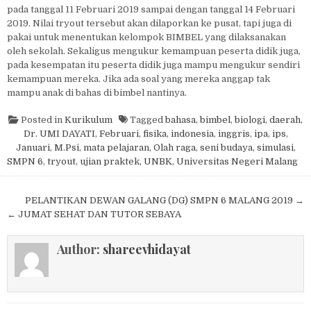
pada tanggal 11 Februari 2019 sampai dengan tanggal 14 Februari
2019. Nilai tryout tersebut akan dilaporkan ke pusat, tapi juga di
pakai untuk menentukan kelompok BIMBEL yang dilaksanakan
oleh sekolah. Sekaligus mengukur kemampuan peserta didik juga,
pada kesempatan itu peserta didik juga mampu mengukur sendiri
kemampuan mereka. Jika ada soal yang mereka anggap tak
mampu anak di bahas di bimbel nantinya.
Posted in
Kurikulum
Tagged
bahasa
,
bimbel
,
biologi
,
daerah
,
Dr. UMI DAYATI
,
Februari
,
fisika
,
indonesia
,
inggris
,
ipa
,
ips
,
Januari
,
M.Psi
,
mata pelajaran
,
Olah raga
,
seni budaya
,
simulasi
,
SMPN 6
,
tryout
,
ujian praktek
,
UNBK
,
Universitas Negeri Malang
Post navigation
PELANTIKAN DEWAN GALANG (DG) SMPN 6 MALANG 2019 →
← JUMAT SEHAT DAN TUTOR SEBAYA
Author:
shareevhidayat