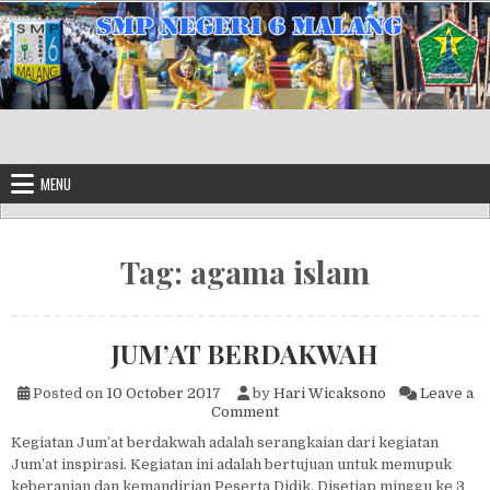
Skip to content
MENU
Tag:
agama islam
JUM’AT BERDAKWAH
Posted on
10 October 2017
by
Hari Wicaksono
Leave a
on JUM’AT BERDAKWAH
Comment
Kegiatan Jum’at berdakwah adalah serangkaian dari kegiatan
Jum’at inspirasi. Kegiatan ini adalah bertujuan untuk memupuk
keberanian dan kemandirian Peserta Didik. Disetiap minggu ke 3