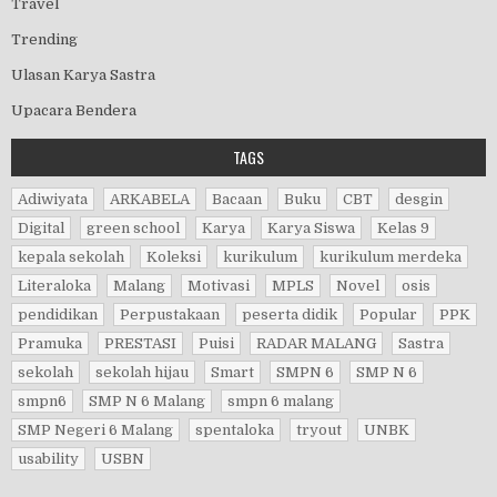
Travel
Trending
Ulasan Karya Sastra
Upacara Bendera
TAGS
Adiwiyata
ARKABELA
Bacaan
Buku
CBT
desgin
Digital
green school
Karya
Karya Siswa
Kelas 9
kepala sekolah
Koleksi
kurikulum
kurikulum merdeka
Literaloka
Malang
Motivasi
MPLS
Novel
osis
pendidikan
Perpustakaan
peserta didik
Popular
PPK
Pramuka
PRESTASI
Puisi
RADAR MALANG
Sastra
sekolah
sekolah hijau
Smart
SMPN 6
SMP N 6
smpn6
SMP N 6 Malang
smpn 6 malang
SMP Negeri 6 Malang
spentaloka
tryout
UNBK
usability
USBN