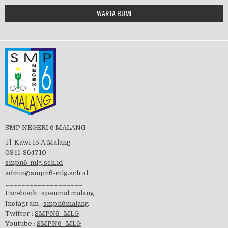
Google Maps Generator by
WARTA BUMI
PBB 2019
embedgooglemap.net
Tes Matrikulasi 2019
Perayaan HUT RI-74
SMP NEGERI 6 MALANG
Jl. Kawi 15 A Malang
0341-364710
smpn6-mlg.sch.id
admin@smpn6-mlg.sch.id
visitasi PPK 2019
___________________
Facebook :
spenmal.malang
Instagram :
smpn6malang
Twitter :
SMPN6_MLG
Youtube :
SMPN6_MLG
GSF 2019