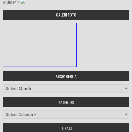
online/”>
GALERI FOTO
ARSIP BERITA
MASA ORIENTASI PRAMUKA
Arsip Berita
Workshop Perangkat 2019
KATEGORI
Purnawiyata 2019
Kategori
LOKASI