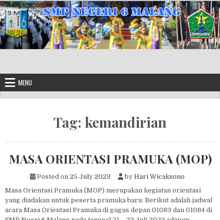
Skip to content
MENU
Tag:
kemandirian
MASA ORIENTASI PRAMUKA (MOP)
Posted on
25 July 2023
by
Hari Wicaksono
Masa Orientasi Pramuka (MOP) merupakan kegiatan orientasi
yang diadakan untuk peserta pramuka baru. Berikut adalah jadwal
acara Masa Orientasi Pramuka di gugus depan 01083 dan 01084 di
SMP Negri 6 Malang pada tanggal 21 – 22 Juli 2023 adapun