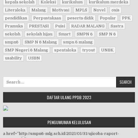
kepala sekolah
Koleksi
kurikulum
kurikulum merdeka
Literaloka
Malang
Motivasi
MPLS
Novel
osis
pendidikan
Perpustakaan
peserta didik
Popular
PPK
Pramuka
PRESTASI
Puisi
RADAR MALANG
Sastra
sekolah
sekolah hijau
Smart
SMPN 6
SMP N 6
smpn6
SMP N 6 Malang
smpn 6 malang
SMP Negeri 6 Malang
spentaloka
tryout
UNBK
usability
USBN
Search for:
DAFTAR ULANG PPDB 2023
PENGUMUMAN KELULUSAN
a href=”http://smpn6-mlg.sch.id/2021/01/31/ujicoba-raport-