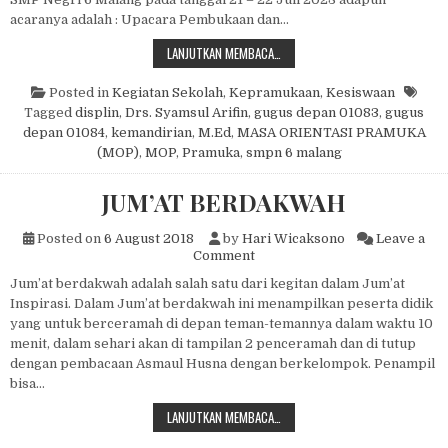
acaranya adalah : Upacara Pembukaan dan…
MASA ORIENTASI PRAMUKA (MOP)
LANJUTKAN MEMBACA…
Posted in
Kegiatan Sekolah
,
Kepramukaan
,
Kesiswaan
Tagged
displin
,
Drs. Syamsul Arifin
,
gugus depan 01083
,
gugus
depan 01084
,
kemandirian
,
M.Ed
,
MASA ORIENTASI PRAMUKA
(MOP)
,
MOP
,
Pramuka
,
smpn 6 malang
JUM’AT BERDAKWAH
Posted on
6 August 2018
by
Hari Wicaksono
Leave a
on JUM’AT BERDAKWAH
Comment
Jum’at berdakwah adalah salah satu dari kegitan dalam Jum’at
Inspirasi. Dalam Jum’at berdakwah ini menampilkan peserta didik
yang untuk berceramah di depan teman-temannya dalam waktu 10
menit, dalam sehari akan di tampilan 2 penceramah dan di tutup
dengan pembacaan Asmaul Husna dengan berkelompok. Penampil
bisa…
JUM’AT BERDAKWAH
LANJUTKAN MEMBACA…