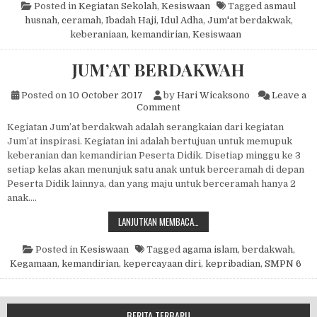
Posted in
Kegiatan Sekolah
,
Kesiswaan
Tagged
asmaul
husnah
,
ceramah
,
Ibadah Haji
,
Idul Adha
,
Jum'at berdakwak
,
keberaniaan
,
kemandirian
,
Kesiswaan
JUM’AT BERDAKWAH
Posted on
10 October 2017
by
Hari Wicaksono
Leave a
on JUM’AT BERDAKWAH
Comment
Kegiatan Jum’at berdakwah adalah serangkaian dari kegiatan
Jum’at inspirasi. Kegiatan ini adalah bertujuan untuk memupuk
keberanian dan kemandirian Peserta Didik. Disetiap minggu ke 3
setiap kelas akan menunjuk satu anak untuk berceramah di depan
Peserta Didik lainnya, dan yang maju untuk berceramah hanya 2
anak….
JUM’AT BERDAKWAH
LANJUTKAN MEMBACA…
Posted in
Kesiswaan
Tagged
agama islam
,
berdakwah
,
Kegamaan
,
kemandirian
,
kepercayaan diri
,
kepribadian
,
SMPN 6
BERITA TERBARU