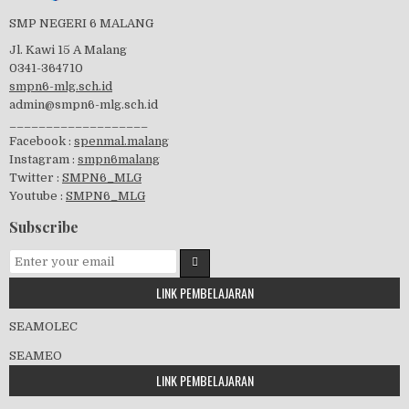
Perayaan HUT RI-74
SMP NEGERI 6 MALANG
Jl. Kawi 15 A Malang
0341-364710
smpn6-mlg.sch.id
admin@smpn6-mlg.sch.id
visitasi PPK 2019
___________________
Facebook :
spenmal.malang
Instagram :
smpn6malang
Twitter :
SMPN6_MLG
Youtube :
SMPN6_MLG
GSF 2019
Subscribe
LINK PEMBELAJARAN
Pembagian Ijazah 2020
SEAMOLEC
SEAMEO
LINK PEMBELAJARAN
Workshop Penjaminan Mutu 2020