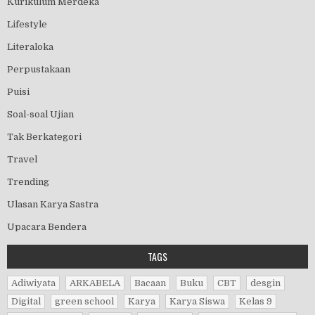
Kurikulum Merdeka
Lifestyle
Literaloka
Perpustakaan
Puisi
Soal-soal Ujian
Tak Berkategori
Travel
Trending
Ulasan Karya Sastra
Upacara Bendera
TAGS
Adiwiyata
ARKABELA
Bacaan
Buku
CBT
desgin
Digital
green school
Karya
Karya Siswa
Kelas 9