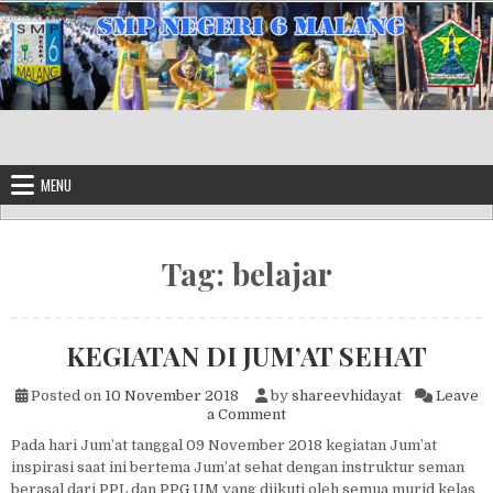
Skip to content
MENU
Tag:
belajar
KEGIATAN DI JUM’AT SEHAT
Posted on
10 November 2018
by
shareevhidayat
Leave
on KEGIATAN DI JUM’AT SE
a Comment
Pada hari Jum’at tanggal 09 November 2018 kegiatan Jum’at
inspirasi saat ini bertema Jum’at sehat dengan instruktur seman
berasal dari PPL dan PPG UM yang diikuti oleh semua murid kelas