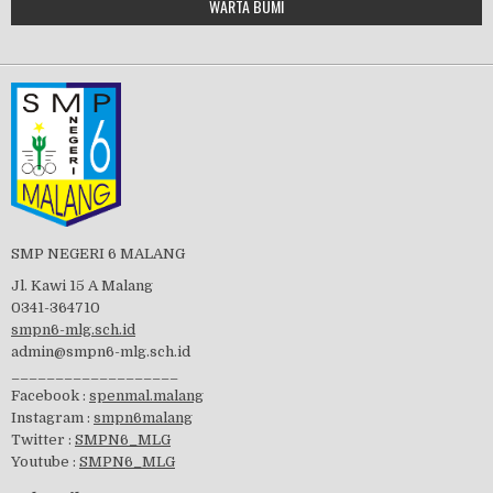
WARTA BUMI
PBB 2019
embedgooglemap.net
Tes Matrikulasi 2019
Perayaan HUT RI-74
SMP NEGERI 6 MALANG
Jl. Kawi 15 A Malang
0341-364710
smpn6-mlg.sch.id
admin@smpn6-mlg.sch.id
visitasi PPK 2019
___________________
Facebook :
spenmal.malang
Instagram :
smpn6malang
Twitter :
SMPN6_MLG
Youtube :
SMPN6_MLG
GSF 2019