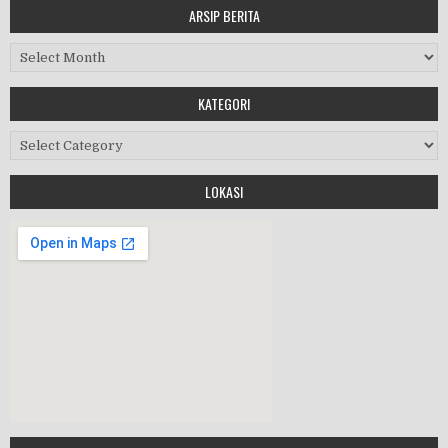
ARSIP BERITA
MASA ORIENTASI PRAMUKA
Arsip Berita
Workshop Perangkat 2019
KATEGORI
Purnawiyata 2019
Kategori
LOKASI
HALAL BIHALAL
MPLS 2019
Google Maps Generator by