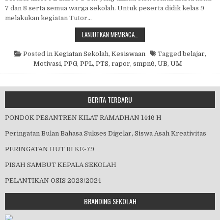
7 dan 8 serta semua warga sekolah. Untuk peserta didik kelas 9
melakukan kegiatan Tutor…
KEGIATAN DI JUM’AT SEHAT
LANJUTKAN MEMBACA…
Posted in
Kegiatan Sekolah
,
Kesiswaan
Tagged
belajar
,
Motivasi
,
PPG
,
PPL
,
PTS
,
rapor
,
smpn6
,
UB
,
UM
BERITA TERBARU
PONDOK PESANTREN KILAT RAMADHAN 1446 H
Peringatan Bulan Bahasa Sukses Digelar, Siswa Asah Kreativitas
PERINGATAN HUT RI KE-79
PISAH SAMBUT KEPALA SEKOLAH
PELANTIKAN OSIS 2023/2024
BRANDING SEKOLAH