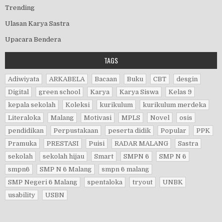
Trending
Ulasan Karya Sastra
Upacara Bendera
TAGS
Adiwiyata
ARKABELA
Bacaan
Buku
CBT
desgin
Digital
green school
Karya
Karya Siswa
Kelas 9
kepala sekolah
Koleksi
kurikulum
kurikulum merdeka
Literaloka
Malang
Motivasi
MPLS
Novel
osis
pendidikan
Perpustakaan
peserta didik
Popular
PPK
Pramuka
PRESTASI
Puisi
RADAR MALANG
Sastra
sekolah
sekolah hijau
Smart
SMPN 6
SMP N 6
smpn6
SMP N 6 Malang
smpn 6 malang
SMP Negeri 6 Malang
spentaloka
tryout
UNBK
usability
USBN