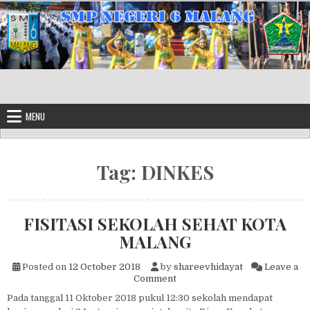
Skip to content
MENU
Tag:
DINKES
FISITASI SEKOLAH SEHAT KOTA
MALANG
Posted on
12 October 2018
by
shareevhidayat
Leave a
on FISITASI SEKOLAH SEHA
Comment
Pada tanggal 11 Oktober 2018 pukul 12:30 sekolah mendapat