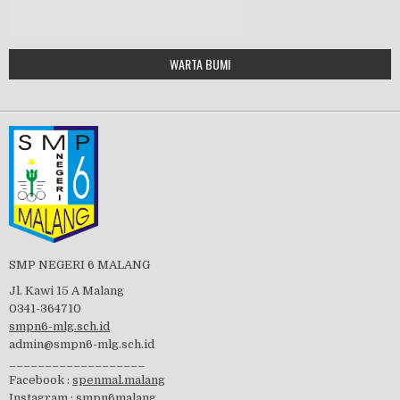
Google Maps Generator by
WARTA BUMI
PBB 2019
embedgooglemap.net
Tes Matrikulasi 2019
Perayaan HUT RI-74
SMP NEGERI 6 MALANG
Jl. Kawi 15 A Malang
0341-364710
smpn6-mlg.sch.id
admin@smpn6-mlg.sch.id
visitasi PPK 2019
___________________
Facebook :
spenmal.malang
Instagram :
smpn6malang