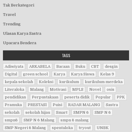
Tak Berkategori
Travel
Trending
Ulasan Karya Sastra
Upacara Bendera
TAGS
Adiwiyata
ARKABELA
Bacaan
Buku
CBT
desgin
Digital
green school
Karya
Karya Siswa
Kelas 9
kepala sekolah
Koleksi
kurikulum
kurikulum merdeka
Literaloka
Malang
Motivasi
MPLS
Novel
osis
pendidikan
Perpustakaan
peserta didik
Popular
PPK
Pramuka
PRESTASI
Puisi
RADAR MALANG
Sastra
sekolah
sekolah hijau
Smart
SMPN 6
SMP N 6
smpn6
SMP N 6 Malang
smpn 6 malang
SMP Negeri 6 Malang
spentaloka
tryout
UNBK