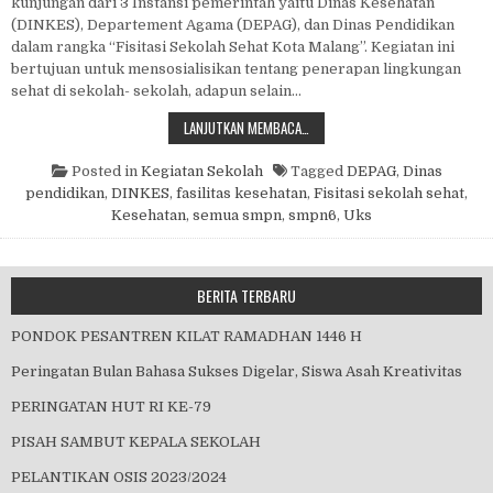
kunjungan dari 3 Instansi pemerintah yaitu Dinas Kesehatan
(DINKES), Departement Agama (DEPAG), dan Dinas Pendidikan
dalam rangka “Fisitasi Sekolah Sehat Kota Malang”. Kegiatan ini
bertujuan untuk mensosialisikan tentang penerapan lingkungan
sehat di sekolah- sekolah, adapun selain…
FISITASI SEKOLAH SEHAT KOTA M
LANJUTKAN MEMBACA…
Posted in
Kegiatan Sekolah
Tagged
DEPAG
,
Dinas
pendidikan
,
DINKES
,
fasilitas kesehatan
,
Fisitasi sekolah sehat
,
Kesehatan
,
semua smpn
,
smpn6
,
Uks
BERITA TERBARU
PONDOK PESANTREN KILAT RAMADHAN 1446 H
Peringatan Bulan Bahasa Sukses Digelar, Siswa Asah Kreativitas
PERINGATAN HUT RI KE-79
PISAH SAMBUT KEPALA SEKOLAH
PELANTIKAN OSIS 2023/2024