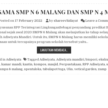
SAMA SMP N 6 MALANG DAN SMP N 4
osted on
17 February 2022
by
shareevhidayat
Leave a Comm
usunan RPP Terintegrasi LingkunganSebagai penyandang predikat 
onal sejak awal 2020 SMPN 6 Malang akan melanjutkan ke tahap selanj
h Adiwiyata Mandiri. Untuk itu, SMPN 6 Malang harus memiliki sekolah
inaan untuk tercapainya program sekolah tersebut yaitu…
KERJA SAMA SMP N 6 MALANG DA
LANJUTKAN MEMBACA…
d in
Adiwiyata
Tagged
Adiwiyata
,
Adiwiyata mandiri
,
biopori
,
eksku
,
kamar mandi
,
kantin
,
kompos
,
masjid
,
Perpustakaan
,
RPP Adiwiyata
,
s
smpn 6 malang
,
spentaloka
,
tabulapot/toga
,
Uks
,
vetical garden
,
zamp