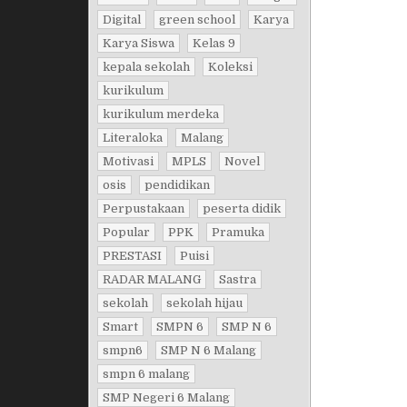
Digital
green school
Karya
Karya Siswa
Kelas 9
kepala sekolah
Koleksi
kurikulum
kurikulum merdeka
Literaloka
Malang
Motivasi
MPLS
Novel
osis
pendidikan
Perpustakaan
peserta didik
Popular
PPK
Pramuka
PRESTASI
Puisi
RADAR MALANG
Sastra
sekolah
sekolah hijau
Smart
SMPN 6
SMP N 6
smpn6
SMP N 6 Malang
smpn 6 malang
SMP Negeri 6 Malang