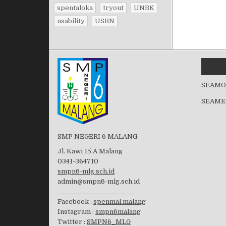
spentaloka
tryout
UNBK
usability
USBN
SEAMO
SEAME
SMP NEGERI 6 MALANG
Jl. Kawi 15 A Malang
0341-364710
smpn6-mlg.sch.id
admin@smpn6-mlg.sch.id
___________________
Facebook :
spenmal.malang
Instagram :
smpn6malang
Twitter :
SMPN6_MLG