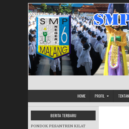
Skip to content
HOME
PROFIL
TENTAN
BERITA TERBARU
PONDOK PESANTREN KILAT