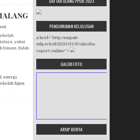
DAFTAR ULANG PPDB 2023
 MALANG
PENGUMUMAN KELULUSAN
on KERJA SAMA SMP N 6 MALANG DAN SMP N 4 MALANG
ent
Sekolah
a href=”http://smpn6-
utnya, yakni
mlg.sch.id/2021/01/31/ujicoba-
 binaan. Salah
raport-online/”>
GALERI FOTO
N SMP N 4 MALANG
l
,
energi
,
ekolah hijau
,
ARSIP BERITA
MASA ORIENTASI PRAMUKA