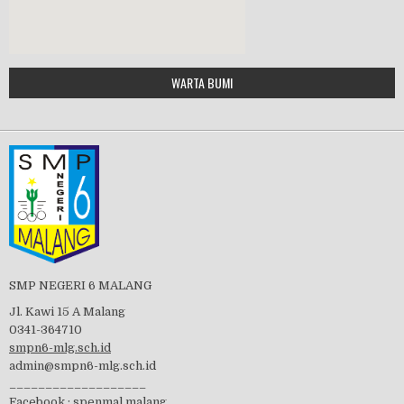
Google Maps Generator by
WARTA BUMI
PBB 2019
embedgooglemap.net
Tes Matrikulasi 2019
Perayaan HUT RI-74
SMP NEGERI 6 MALANG
Jl. Kawi 15 A Malang
0341-364710
smpn6-mlg.sch.id
admin@smpn6-mlg.sch.id
visitasi PPK 2019
___________________
Facebook :
spenmal.malang