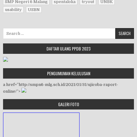
SMP Negeri 6 Malang
spentaloka
tryout
UNBK
usability
USBN
Search for:
DAFTAR ULANG PPDB 2023
PENGUMUMAN KELULUSAN
a href=”http://smpn6-mlg.sch.id/2021/01/31/ujicoba-raport-
online/”>
GALERI FOTO