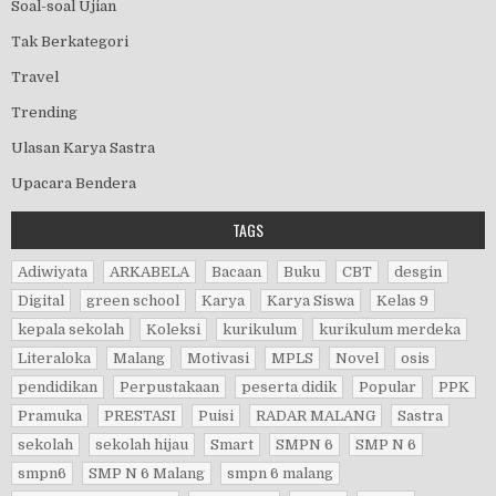
Soal-soal Ujian
Tak Berkategori
Travel
Trending
Ulasan Karya Sastra
Upacara Bendera
TAGS
Adiwiyata
ARKABELA
Bacaan
Buku
CBT
desgin
Digital
green school
Karya
Karya Siswa
Kelas 9
kepala sekolah
Koleksi
kurikulum
kurikulum merdeka
Literaloka
Malang
Motivasi
MPLS
Novel
osis
pendidikan
Perpustakaan
peserta didik
Popular
PPK
Pramuka
PRESTASI
Puisi
RADAR MALANG
Sastra
sekolah
sekolah hijau
Smart
SMPN 6
SMP N 6
smpn6
SMP N 6 Malang
smpn 6 malang