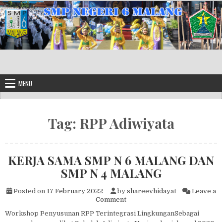
Skip to content
MENU
Tag:
RPP Adiwiyata
KERJA SAMA SMP N 6 MALANG DAN
SMP N 4 MALANG
Posted on
17 February 2022
by
shareevhidayat
Leave a
on KERJA SAMA SMP N 6 MA
Comment
Workshop Penyusunan RPP Terintegrasi LingkunganSebagai