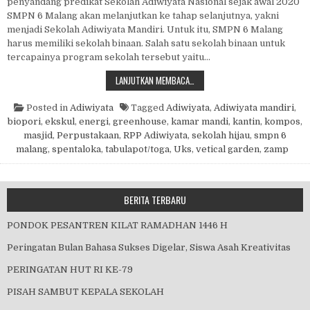
penyandang predikat Sekolah Adiwiyata Nasional sejak awal 2020
SMPN 6 Malang akan melanjutkan ke tahap selanjutnya, yakni
menjadi Sekolah Adiwiyata Mandiri. Untuk itu, SMPN 6 Malang
harus memiliki sekolah binaan. Salah satu sekolah binaan untuk
tercapainya program sekolah tersebut yaitu…
KERJA SAMA SMP N 6 MALANG DA
LANJUTKAN MEMBACA…
Posted in
Adiwiyata
Tagged
Adiwiyata
,
Adiwiyata mandiri
,
biopori
,
ekskul
,
energi
,
greenhouse
,
kamar mandi
,
kantin
,
kompos
,
masjid
,
Perpustakaan
,
RPP Adiwiyata
,
sekolah hijau
,
smpn 6
malang
,
spentaloka
,
tabulapot/toga
,
Uks
,
vetical garden
,
zamp
BERITA TERBARU
PONDOK PESANTREN KILAT RAMADHAN 1446 H
Peringatan Bulan Bahasa Sukses Digelar, Siswa Asah Kreativitas
PERINGATAN HUT RI KE-79
PISAH SAMBUT KEPALA SEKOLAH