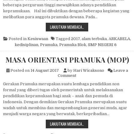
beberapa perguruan tinggi mewajibkan adanya pendidikan
kepramukaan. Hal ini dibuktikan dengan beberapa kegiatan yang
melibatkan para anggota pramuka dewasa. Pada…
PRAMUKA BLOK
LANJUTKAN MEMBACA…
Posted in
Kesiswaan
Tagged
2017
,
alam terbuka
,
ARKABELA
,
kedisiplinan
,
Pramuka
,
Pramuka Blok
,
SMP NEGERI 6
MASA ORIENTASI PRAMUKA (MOP)
Posted on
14 August 2017
by
Hari Wicaksono
Leave a
on MASA ORIENTASI PRAMU
Comment
Gerakan Pramuka merupakan suatu lembaga pendidikan non
formal yang diberi tugas oleh pemerintah untuk melaksanakan
pendidikan kepramukaan bagi anak – anak dan pemuda di
Indonesia. Dengan demikian Gerakan Pramuka merupakan suatu
wadah untuk membina dan mengembangkan generasi muda, agar
menjadi warga negara yang berwatak, berkepribadian…
MASA ORIENTASI PRAMUKA (MOP)
LANJUTKAN MEMBACA…