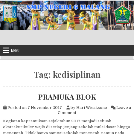
Skip to content
MENU
Tag:
kedisiplinan
PRAMUKA BLOK
Posted on
7 November 2017
by
Hari Wicaksono
Leave a
on PRAMUKA BLOK
Comment
Kegiatan kepramukaan sejak tahun 2017 menjadi sebuah
ekstrakurikuler wajib di setiap jenjang sekolah mulai dasar hingga
menengah. Tidak hanya sampai sekolah menengah, namun pada