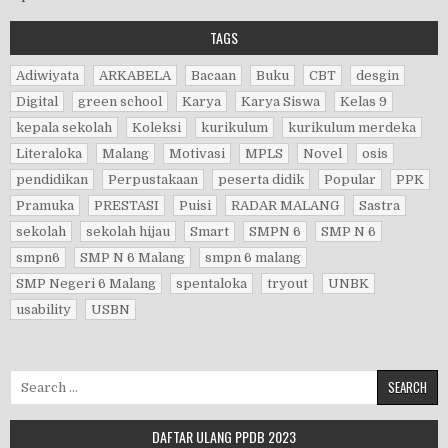
TAGS
Adiwiyata
ARKABELA
Bacaan
Buku
CBT
desgin
Digital
green school
Karya
Karya Siswa
Kelas 9
kepala sekolah
Koleksi
kurikulum
kurikulum merdeka
Literaloka
Malang
Motivasi
MPLS
Novel
osis
pendidikan
Perpustakaan
peserta didik
Popular
PPK
Pramuka
PRESTASI
Puisi
RADAR MALANG
Sastra
sekolah
sekolah hijau
Smart
SMPN 6
SMP N 6
smpn6
SMP N 6 Malang
smpn 6 malang
SMP Negeri 6 Malang
spentaloka
tryout
UNBK
usability
USBN
Search for:
DAFTAR ULANG PPDB 2023