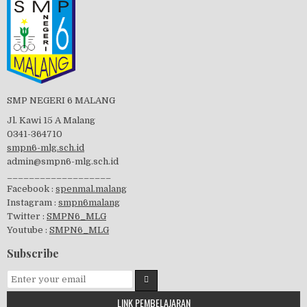
Tes Matrikulasi 2019
Perayaan HUT RI-74
SMP NEGERI 6 MALANG
Jl. Kawi 15 A Malang
0341-364710
smpn6-mlg.sch.id
admin@smpn6-mlg.sch.id
visitasi PPK 2019
___________________
Facebook :
spenmal.malang
Instagram :
smpn6malang
Twitter :
SMPN6_MLG
Youtube :
SMPN6_MLG
GSF 2019
Subscribe
LINK PEMBELAJARAN