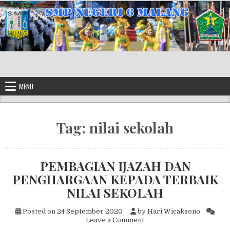
Skip to content
MENU
Tag:
nilai sekolah
PEMBAGIAN IJAZAH DAN
PENGHARGAAN KEPADA TERBAIK
NILAI SEKOLAH
Posted on
24 September 2020
by
Hari Wicaksono
on PEMBAGIAN IJAZAH 
Leave a Comment