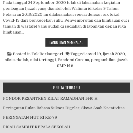
Pada tanggal 24 September 2020 telah di laksanakan kegiatan
pembagian Ijazah yang diambil oleh Walimurid kelas 9 Tahun
Pelajaran 2019/2020 ini dilaksanakan sesuai dengan protokol
Covid-19 dari pengecekan suhu, Penyemprotan dan himbauan cuci
tangan di wastafel yang sudah di sediakan di lapangan depan juga
himbauan…
PEMBAGIAN IJAZAH DAN PENGHARG
LANJUTKAN MEMBACA…
Posted in
Tak Berkategori
Tagged
covid 19
,
ijazah 2020
,
nilai sekolah
,
nilai tertinggi
,
Pandemi Corona
,
pengambilan ijazah
,
SMP N 6
BERITA TERBARU
PONDOK PESANTREN KILAT RAMADHAN 1446 H
Peringatan Bulan Bahasa Sukses Digelar, Siswa Asah Kreativitas
PERINGATAN HUT RI KE-79
PISAH SAMBUT KEPALA SEKOLAH