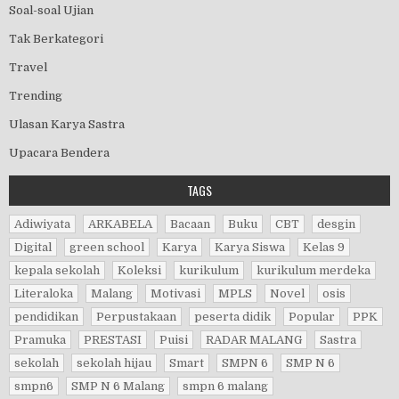
Soal-soal Ujian
Tak Berkategori
Travel
Trending
Ulasan Karya Sastra
Upacara Bendera
TAGS
Adiwiyata
ARKABELA
Bacaan
Buku
CBT
desgin
Digital
green school
Karya
Karya Siswa
Kelas 9
kepala sekolah
Koleksi
kurikulum
kurikulum merdeka
Literaloka
Malang
Motivasi
MPLS
Novel
osis
pendidikan
Perpustakaan
peserta didik
Popular
PPK
Pramuka
PRESTASI
Puisi
RADAR MALANG
Sastra
sekolah
sekolah hijau
Smart
SMPN 6
SMP N 6
smpn6
SMP N 6 Malang
smpn 6 malang