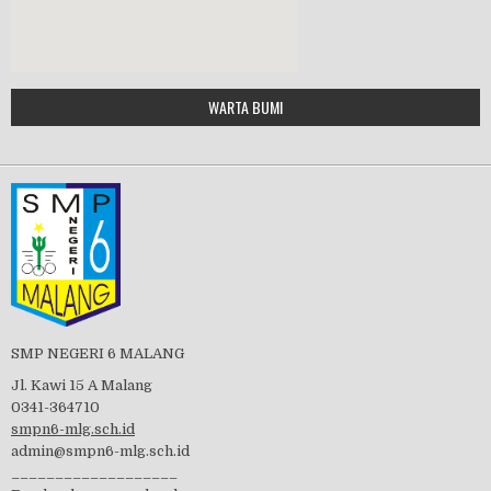
Google Maps Generator by
WARTA BUMI
PBB 2019
embedgooglemap.net
Tes Matrikulasi 2019
Perayaan HUT RI-74
SMP NEGERI 6 MALANG
Jl. Kawi 15 A Malang
0341-364710
smpn6-mlg.sch.id
admin@smpn6-mlg.sch.id
visitasi PPK 2019
___________________