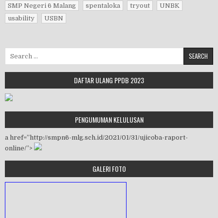
SMP Negeri 6 Malang
spentaloka
tryout
UNBK
usability
USBN
Search for:
DAFTAR ULANG PPDB 2023
PENGUMUMAN KELULUSAN
a href=”http://smpn6-mlg.sch.id/2021/01/31/ujicoba-raport-
online/”>
GALERI FOTO