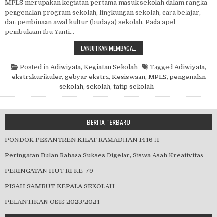
MPLS merupakan kegiatan pertama masuk sekolah dalam rangka
pengenalan program sekolah, lingkungan sekolah, cara belajar,
dan pembinaan awal kultur (budaya) sekolah. Pada apel
pembukaan Ibu Yanti…
MASA PENGENALAN LINGKUNGAN 
LANJUTKAN MEMBACA…
Posted in
Adiwiyata
,
Kegiatan Sekolah
Tagged
Adiwiyata
,
ekstrakurikuler
,
gebyar ekstra
,
Kesiswaan
,
MPLS
,
pengenalan
sekolah
,
sekolah
,
tatip sekolah
BERITA TERBARU
PONDOK PESANTREN KILAT RAMADHAN 1446 H
Peringatan Bulan Bahasa Sukses Digelar, Siswa Asah Kreativitas
PERINGATAN HUT RI KE-79
PISAH SAMBUT KEPALA SEKOLAH
PELANTIKAN OSIS 2023/2024