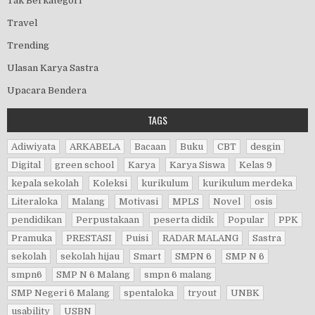
Tak Berkategori
Travel
Trending
Ulasan Karya Sastra
Upacara Bendera
TAGS
Adiwiyata
ARKABELA
Bacaan
Buku
CBT
desgin
Digital
green school
Karya
Karya Siswa
Kelas 9
kepala sekolah
Koleksi
kurikulum
kurikulum merdeka
Literaloka
Malang
Motivasi
MPLS
Novel
osis
pendidikan
Perpustakaan
peserta didik
Popular
PPK
Pramuka
PRESTASI
Puisi
RADAR MALANG
Sastra
sekolah
sekolah hijau
Smart
SMPN 6
SMP N 6
smpn6
SMP N 6 Malang
smpn 6 malang
SMP Negeri 6 Malang
spentaloka
tryout
UNBK
usability
USBN