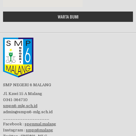
Google Maps Generator by
WARTA BUMI
PBB 2019
embedgooglemap.net
Tes Matrikulasi 2019
Perayaan HUT RI-74
SMP NEGERI 6 MALANG
Jl. Kawi 15 A Malang
0341-364710
smpn6-mlg.sch.id
admin@smpn6-mlg.sch.id
visitasi PPK 2019
___________________
Facebook :
spenmal.malang
Instagram :
smpn6malang