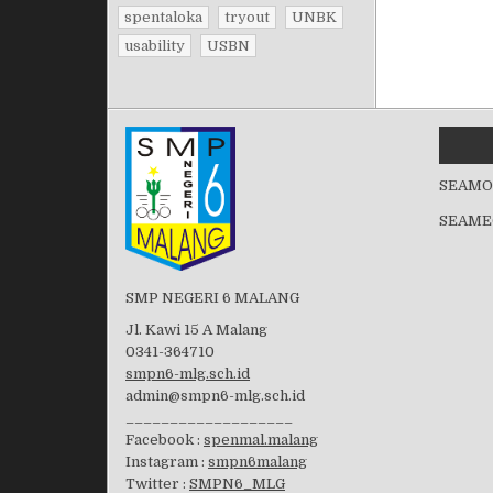
spentaloka
tryout
UNBK
usability
USBN
SEAMO
SEAME
SMP NEGERI 6 MALANG
Jl. Kawi 15 A Malang
0341-364710
smpn6-mlg.sch.id
admin@smpn6-mlg.sch.id
___________________
Facebook :
spenmal.malang
Instagram :
smpn6malang
Twitter :
SMPN6_MLG