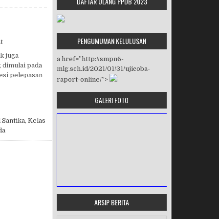
DAFTAR ULANG PPDB 2023
PENGUMUMAN KELULUSAN
on PURNAWIYATA KELAS 9 2016/2017
t
k juga
a href=”http://smpn6-
 dimulai pada
mlg.sch.id/2021/01/31/ujicoba-
sesi pelepasan
raport-online/”>
GALERI FOTO
 Santika
,
Kelas
da
ARSIP BERITA
MASA ORIENTASI PRAMUKA