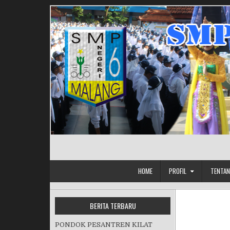
Skip to content
HOME
PROFIL
TENTAN
BERITA TERBARU
PONDOK PESANTREN KILAT