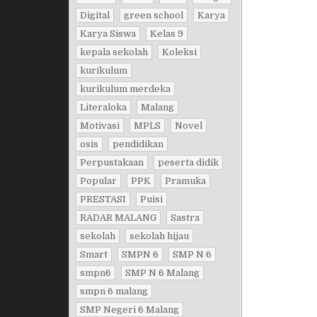
Digital
green school
Karya
Karya Siswa
Kelas 9
kepala sekolah
Koleksi
kurikulum
kurikulum merdeka
Literaloka
Malang
Motivasi
MPLS
Novel
osis
pendidikan
Perpustakaan
peserta didik
Popular
PPK
Pramuka
PRESTASI
Puisi
RADAR MALANG
Sastra
sekolah
sekolah hijau
Smart
SMPN 6
SMP N 6
smpn6
SMP N 6 Malang
smpn 6 malang
SMP Negeri 6 Malang