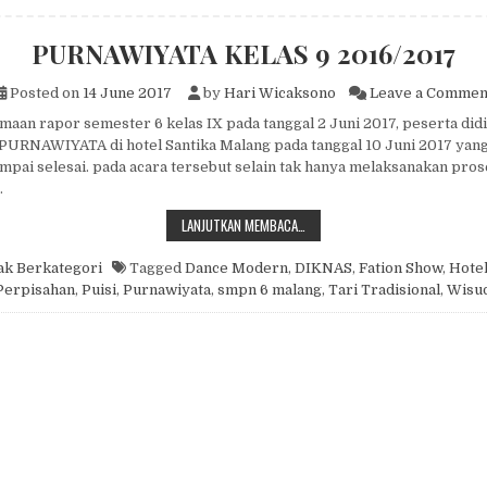
PURNAWIYATA KELAS 9 2016/2017
Posted on
14 June 2017
by
Hari Wicaksono
Leave a Commen
maan rapor semester 6 kelas IX pada tanggal 2 Juni 2017, peserta didi
URNAWIYATA di hotel Santika Malang pada tanggal 10 Juni 2017 yang
mpai selesai. pada acara tersebut selain tak hanya melaksanakan pro
…
PURNAWIYATA KELAS 9 2016/2017
LANJUTKAN MEMBACA…
ak Berkategori
Tagged
Dance Modern
,
DIKNAS
,
Fation Show
,
Hotel
Perpisahan
,
Puisi
,
Purnawiyata
,
smpn 6 malang
,
Tari Tradisional
,
Wisu