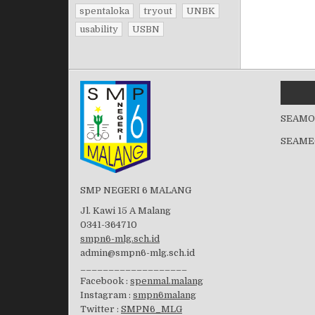
spentaloka
tryout
UNBK
usability
USBN
SEAMO
SEAME
SMP NEGERI 6 MALANG
Jl. Kawi 15 A Malang
0341-364710
smpn6-mlg.sch.id
admin@smpn6-mlg.sch.id
___________________
Facebook :
spenmal.malang
Instagram :
smpn6malang
Twitter :
SMPN6_MLG