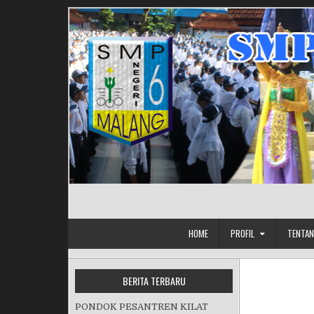
Skip to content
HOME
PROFIL
TENTAN
BERITA TERBARU
PONDOK PESANTREN KILAT