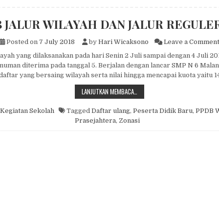
 JALUR WILAYAH DAN JALUR REGULER
Posted on
7 July 2018
by
Hari Wicaksono
Leave a Commen
ayah yang dilaksanakan pada hari Senin 2 Juli sampai dengan 4 Juli 20
man diterima pada tanggal 5. Berjalan dengan lancar SMP N 6 Malan
ftar yang bersaing wilayah serta nilai hingga mencapai kuota yaitu 1
PPDB JALUR WILAYAH DAN JALUR 
LANJUTKAN MEMBACA…
Kegiatan Sekolah
Tagged
Daftar ulang
,
Peserta Didik Baru
,
PPDB W
Prasejahtera
,
Zonasi