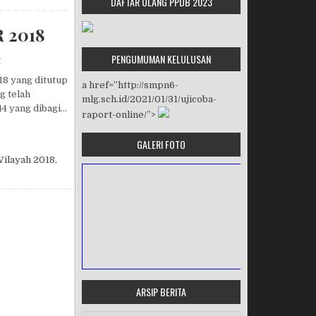
DAFTAR ULANG PPDB 2023
 2018
PENGUMUMAN KELULUSAN
on PPDB JALUR WILAYAH DAN JALUR REGULER 2018
t
18 yang ditutup
a href=”http://smpn6-
g telah
mlg.sch.id/2021/01/31/ujicoba-
44 yang dibagi…
raport-online/”>
REGULER 2018
GALERI FOTO
ilayah 2018
,
ARSIP BERITA
MASA ORIENTASI PRAMUKA