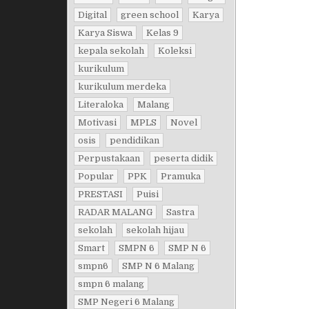
Digital
green school
Karya
Karya Siswa
Kelas 9
kepala sekolah
Koleksi
kurikulum
kurikulum merdeka
Literaloka
Malang
Motivasi
MPLS
Novel
osis
pendidikan
Perpustakaan
peserta didik
Popular
PPK
Pramuka
PRESTASI
Puisi
RADAR MALANG
Sastra
sekolah
sekolah hijau
Smart
SMPN 6
SMP N 6
smpn6
SMP N 6 Malang
smpn 6 malang
SMP Negeri 6 Malang